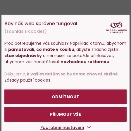
Aby náš web správně fungoval
(souhlas s cookies)
Proč potřebujeme váš souhlas? Například k tomu, abychom
si
pamatovali, co máte v košíku
, abyste snadno zjistili
Vstupujete na stránky
stav objednávky
a nemuseli se pokaždé přihlašovat,
s prodejem alkoholu. Prosím
abychom vás neobtěžovali
nevhodnou reklamou
.
potvrďte, že Vám již bylo 18 let.
Děkujeme,
k vašim datům se budeme chovat slušně
.
Zásady použití cookies
POTVRZUJI
ODMÍTNOUT
PŘIJMOUT VŠE
Podrobné nastavení