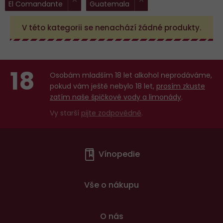
El Comandante
Guatemala
filtry:
V této kategorii se nenachází žádné produkty.
18
Osobám mladším 18 let alkohol neprodáváme,
pokud vám ještě nebylo 18 let,
prosím zkuste
zatím naše špičkové vody a limonády
.
Vy starší
pijte zodpovědně
.
Menu
Vínopedie
v
patičce
Vše o nákupu
O nás