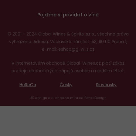
Pojďme si povídat o víně
© 2001 - 2024 Global Wines & Spirits, s.r.o., všechna práva
vyhrazena. Adresa: Václavské náměstí 53, 110 00 Praha 1,
e-mail:
eshop@g-w-s.cz
V internetovém obchodě Global-Wines.cz platí zákaz
prodeje alkoholických nápojů osobám mladším 18 let.
HoReCa
Česky
Slovensky
UX design
a
e-shop na míru
od
PeckaDesign