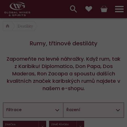
Hlavní
menu,
Vyhledávání
Košík
Přihláš
Oblíbené
košík,
a
Destiláty
hlavní
vyhledávání,
menu
Rumy, třtinové destiláty
přihlášení
Zapomeňte na levné náhražky. Když rum, tak
z Karibiku! Diplomatico, Don Papa, Dos
Maderas, Ron Zacapa a spoustu dalších
kvalitních značek karibských rumů najdete v
našem e-shopu.
Filtrace
Řazení
ZRUŠIT FILTR
ZRUŠIT FILTR
Vybrané
ZNAČKA
ZEMĚ PŮVODU