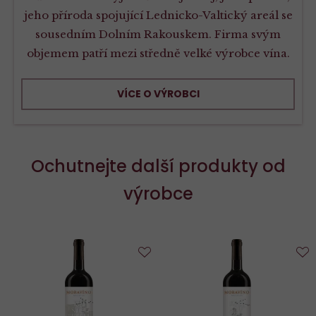
jeho příroda spojující Lednicko-Valtický areál se
sousedním Dolním Rakouskem. Firma svým
objemem patří mezi středně velké výrobce vína.
VÍCE O VÝROBCI
Ochutnejte další produkty od
výrobce
Do
D
oblíbených
o