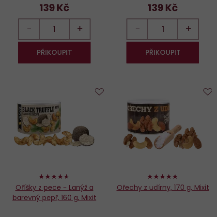
139 Kč
139 Kč
−
+
−
+
PŘIKOUPIT
PŘIKOUPIT
Do
D
oblíbených
o
92%
94%
Oříšky z pece - Lanýž a
Ořechy z udírny, 170 g, Mixit
barevný pepř, 160 g, Mixit