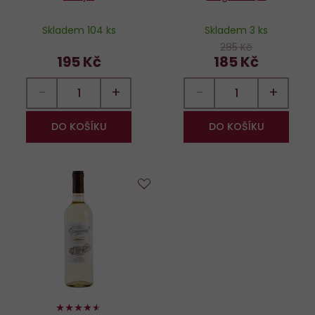
Skladem 104 ks
Skladem 3 ks
285 Kč
195 Kč
185 Kč
−
+
−
+
DO KOŠÍKU
DO KOŠÍKU
Do
oblíbených
90%