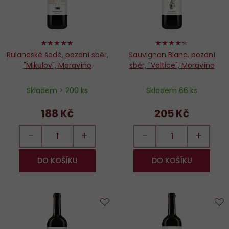
98%
86%
Rulandské šedé, pozdní sběr,
Sauvignon Blanc, pozdní
"Mikulov", Moravíno
sběr, "Valtice", Moravíno
Skladem > 200 ks
Skladem 66 ks
188 Kč
205 Kč
−
+
−
+
DO KOŠÍKU
DO KOŠÍKU
Do
D
oblíbených
o