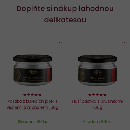
a
Doplňte si nákup lahodnou
nutriční
delikatesou
hodnoty
Do
D
oblíbených
o
96%
98%
Paštika z kuřecích jater s
Husí paštika s brusinkami
višněmi a mandlemi 160g
160g
Skladem 89 ks
Skladem 106 ks