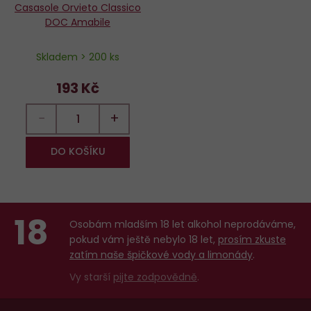
Casasole Orvieto Classico
DOC Amabile
Skladem > 200 ks
193 Kč
−
+
DO KOŠÍKU
18
Osobám mladším 18 let alkohol neprodáváme,
pokud vám ještě nebylo 18 let,
prosím zkuste
zatím naše špičkové vody a limonády
.
Vy starší
pijte zodpovědně
.