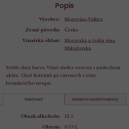
Popis
Výrobce:
Moravíno Valtice
Země původu:
Česko
Vinařská oblast:
Moravská a česká vína
Mikulovská
Světle zlatá barva. Vůně sladce ovocná s nádechem
akátu. Chuť kořenitá po citrusech s tóny
bezinkového sirupu.
Vlastnosti
Složení a nutriční hodnoty
Vlastnosti
Obsah alkoholu:
12 %
Objem:
0,75 L