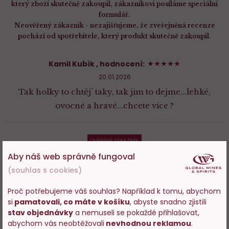
který zboží skutečně zakoupil, zákazníkovi posíláme speciální
formulář.
Neověřený zákazník - nezajišťujeme, že zveřejněná recenze
pochází od spotřebitele, který produkt skutečně zakoupil.
100%
Kamil Kubík
, hodnocení:
20.01.2026
Tak holky to chtěj´ taky, tak jim to dejme...lehké,
ovocné a hravé...chcete více ?
OVĚŘENÝ ZÁKAZNÍK
100%
Aby náš web správně fungoval
Monika Jancková
, hodnocení:
(souhlas s cookies)
20.12.2025
Vyborne vínko
Proč potřebujeme váš souhlas? Například k tomu, abychom
si
pamatovali, co máte v košíku
, abyste snadno zjistili
Vstupujete na stránky
stav objednávky
a nemuseli se pokaždé přihlašovat,
DALŠÍCH 1 HODNOCENÍ
s prodejem alkoholu. Prosím
abychom vás neobtěžovali
nevhodnou reklamou
.