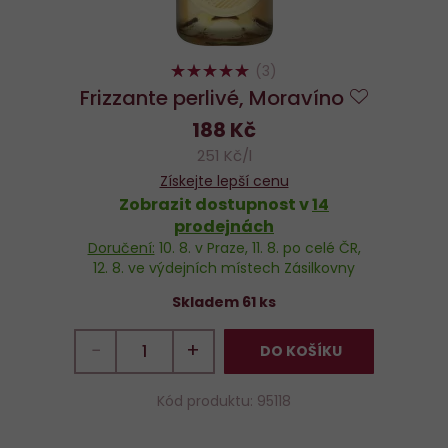
100%
(3)
Frizzante perlivé, Moravíno
Do
188 Kč
oblíbenýc
251 Kč/l
Získejte lepší cenu
Zobrazit dostupnost v
14
prodejnách
Doručení:
10. 8.
v Praze,
11. 8.
po celé ČR,
12. 8.
ve výdejních místech Zásilkovny
Skladem 61 ks
−
+
DO KOŠÍKU
Kód produktu: 95118