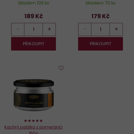
Skladem 109 ks
Skladem 70 ks
189 Kč
179 Kč
−
+
−
+
PŘIKOUPIT
PŘIKOUPIT
Do
oblíbených
94%
Kachní paštika s pomeranči
160g