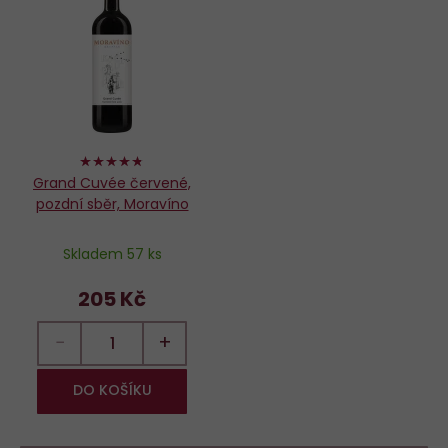
Do
oblíbených
94%
Grand Cuvée červené,
pozdní sběr, Moravíno
Skladem 57 ks
205 Kč
−
+
DO KOŠÍKU