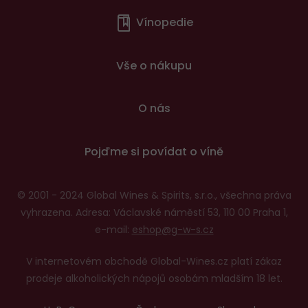
Menu
Vínopedie
v
patičce
Vše o nákupu
O nás
Pojďme si povídat o víně
© 2001 - 2024 Global Wines & Spirits, s.r.o., všechna práva
vyhrazena. Adresa: Václavské náměstí 53, 110 00 Praha 1,
e-mail:
eshop@g-w-s.cz
V internetovém obchodě Global-Wines.cz platí zákaz
prodeje alkoholických nápojů osobám mladším 18 let.