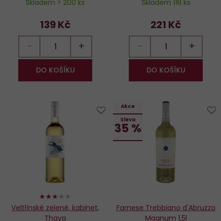
Skladem > 200 ks
Skladem 118 ks
139 Kč
221 Kč
−
+
−
+
DO KOŠÍKU
DO KOŠÍKU
Akce
Sleva
Do
D
35 %
oblíbených
o
60%
Veltlínské zelené, kabinet,
Farnese Trebbiano d'Abruzzo
Thaya
Magnum 1,5l