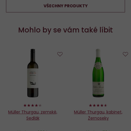
VŠECHNY PRODUKTY
Mohlo by se vám také líbit
Do
D
oblíbených
o
86%
90%
Müller Thurgau, zemské,
Müller Thurgau, kabinet,
Sedlák
Žernoseky