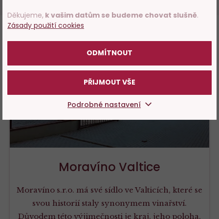
potvrďte, že Vám již bylo 18 let.
Děkujeme,
k vašim datům se budeme chovat slušně
.
Zásady použití cookies
POTVRZUJI
ODMÍTNOUT
PŘIJMOUT VŠE
Podrobné nastavení
Moravíno Valtice
Moravíno s.r.o. má své sídlo ve Valticích, které se
svou historií staly synonymem vinařství.
Důvodem této výjimečnosti je kraj, jeho poloha,