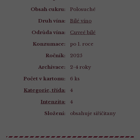
Obsah cukru:
Polosuché
Druh vína:
Bílé víno
Odrůda vína:
Cuveé bílé
Konzumace:
po 1. roce
Ročník:
2025
Archivace:
2-4 roky
Počet v kartonu:
6 ks
Kategorie, třída:
4
Intenzita:
4
Složení:
obsahuje siřičitany
Složení