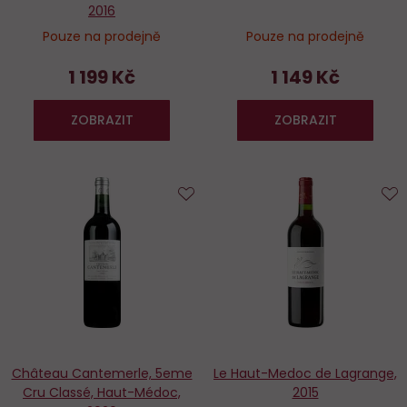
2016
Pouze na prodejně
Pouze na prodejně
1 199 Kč
1 149 Kč
ZOBRAZIT
ZOBRAZIT
Do
D
oblíbených
o
Château Cantemerle, 5eme
Le Haut-Medoc de Lagrange,
Cru Classé, Haut-Médoc,
2015