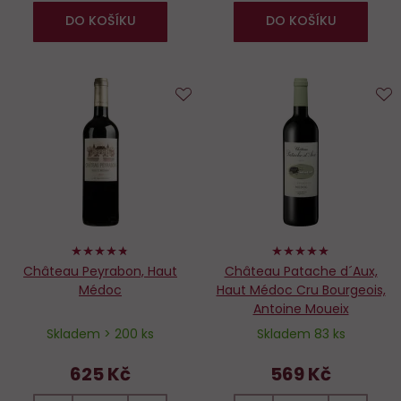
DO KOŠÍKU
DO KOŠÍKU
Do
D
oblíbených
o
94%
100%
Château Peyrabon, Haut
Château Patache d´Aux,
Médoc
Haut Médoc Cru Bourgeois,
Antoine Moueix
Skladem > 200 ks
Skladem 83 ks
625 Kč
569 Kč