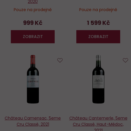
2020
Pouze na prodejně
Pouze na prodejně
999 Kč
1 599 Kč
ZOBRAZIT
ZOBRAZIT
Do
D
oblíbených
o
Château Camensac, 5eme
Château Cantemerle, 5eme
Cru Classé, 2021
Cru Classé, Haut-Médoc,
2021