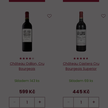
Do
D
oblíbených
o
86%
92%
Château Odilon, Cru
Château Castera Cru
Bourgeois
Bourgeois Superior
Skladem 143 ks
Skladem 69 ks
599 Kč
445 Kč
−
+
−
+