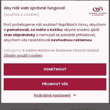
314 Kč
399 Kč
Aby náš web správně fungoval
−
+
ZOBRAZIT
(souhlas s cookies)
Proč potřebujeme váš souhlas? Například k tomu, abychom
DO KOŠÍKU
si
pamatovali, co máte v košíku
, abyste snadno zjistili
Vstupujete na stránky
stav objednávky
a nemuseli se pokaždé přihlašovat,
s prodejem alkoholu. Prosím
abychom vás neobtěžovali
nevhodnou reklamou
.
potvrďte, že Vám již bylo 18 let.
Do
D
Děkujeme,
k vašim datům se budeme chovat slušně
.
Zásady použití cookies
oblíbených
o
POTVRZUJI
ODMÍTNOUT
PŘIJMOUT VŠE
96%
86%
Château Lanessan Cru
Les Légendes R Médoc
Podrobné nastavení
Bourgeois Haut-Médoc
Rouge