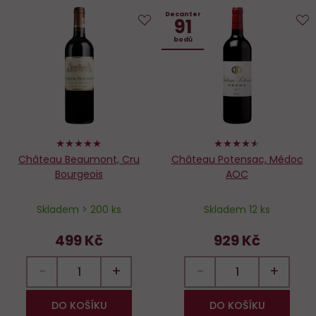
Decanter
91
Do
D
bodů
oblíbených
o
98%
90%
Château Beaumont, Cru
Château Potensac, Médoc
Bourgeois
AOC
Skladem > 200 ks
Skladem 12 ks
499 Kč
929 Kč
−
+
−
+
DO KOŠÍKU
DO KOŠÍKU