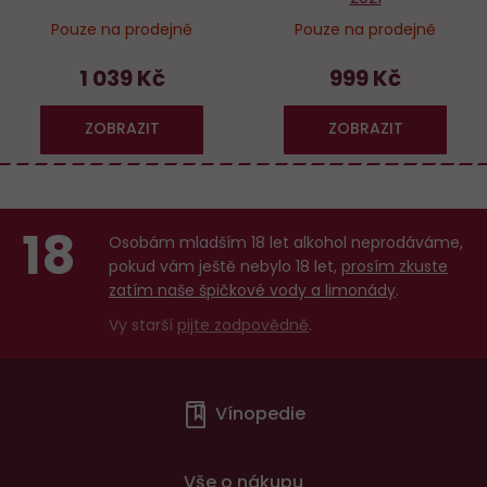
Pouze na prodejně
Pouze na prodejně
1 039 Kč
999 Kč
ZOBRAZIT
ZOBRAZIT
18
Osobám mladším 18 let alkohol neprodáváme,
pokud vám ještě nebylo 18 let,
prosím zkuste
zatím naše špičkové vody a limonády
.
Vy starší
pijte zodpovědně
.
Menu
Vínopedie
v
patičce
Vše o nákupu