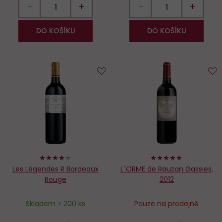
−
+
−
+
DO KOŠÍKU
DO KOŠÍKU
Do
D
oblíbených
o
84%
100%
Les Légendes R Bordeaux
L´ORME de Rauzan Gassies,
Rouge
2012
Skladem > 200 ks
Pouze na prodejně