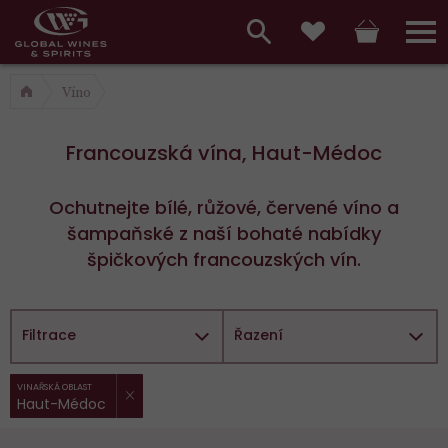
Hlavní
menu,
Vyhledávání
Košík
Přihláš
Oblíbené
košík,
a
Víno
hlavní
vyhledávání,
menu
Francouzská vína, Haut-Médoc
přihlášení
Ochutnejte bílé, růžové, červené víno a
šampaňské z naší bohaté nabídky
špičkových francouzských vín.
Filtrace
Řazení
ZRUŠIT FILTR
Vybrané
VINAŘSKÁ OBLAST
Haut-Médoc
filtry: