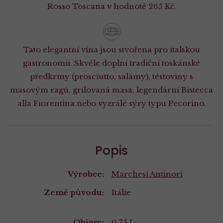
Rosso Toscana v hodnotě 265 Kč.
Tato elegantní vína jsou stvořena pro italskou
gastronomii. Skvěle doplní tradiční toskánské
předkrmy (prosciutto, salámy), těstoviny s
masovým ragú, grilovaná masa, legendární Bistecca
alla Fiorentina nebo vyzrálé sýry typu Pecorino.
Popis
Výrobce:
Marchesi Antinori
Země původu:
Itálie
Objem:
0,75 L