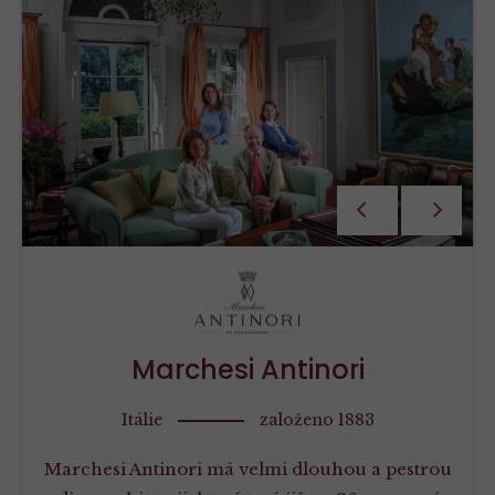
PŘEDCHOZÍ
NÁSLEDU
Marchesi Antinori
Itálie
založeno 1883
Marchesi Antinori má velmi dlouhou a pestrou