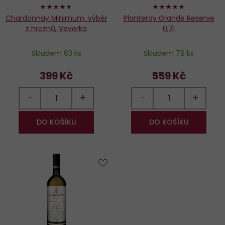
92%
100%
Chardonnay Minimum, výběr
Planteray Grande Reserve
z hroznů, Veverka
0,7l
Skladem 63 ks
Skladem 78 ks
399 Kč
559 Kč
−
+
−
+
DO KOŠÍKU
DO KOŠÍKU
Do
oblíbených