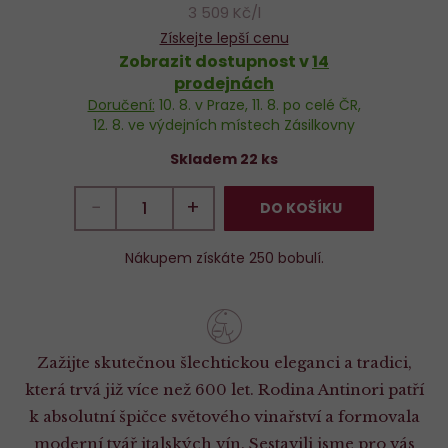
3 509 Kč/l
Získejte lepší cenu
Zobrazit dostupnost v
14
prodejnách
Doručení:
10. 8.
v Praze,
11. 8.
po celé ČR,
12. 8.
ve výdejních místech Zásilkovny
Skladem 22 ks
−
+
DO KOŠÍKU
Nákupem získáte 250 bobulí.
Zažijte skutečnou šlechtickou eleganci a tradici,
která trvá již více než 600 let. Rodina Antinori patří
k absolutní špičce světového vinařství a formovala
moderní tvář italských vín. Sestavili jsme pro vás