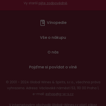
Vy starší
pijte zodpovědně
.
Menu
Vínopedie
v
patičce
Vše o nákupu
O nás
Pojďme si povídat o víně
© 2001 - 2024 Global Wines & Spirits, s.r.o., všechna práva
vyhrazena. Adresa: Václavské náměstí 53, 110 00 Praha 1,
e-mail:
eshop@g-w-s.cz
V internetovém obchodě Global-Wines.cz platí zákaz