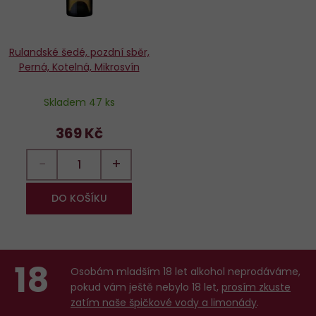
Rulandské šedé, pozdní sběr,
Perná, Kotelná, Mikrosvín
Skladem 47 ks
369 Kč
−
+
DO KOŠÍKU
18
Osobám mladším 18 let alkohol neprodáváme,
pokud vám ještě nebylo 18 let,
prosím zkuste
zatím naše špičkové vody a limonády
.