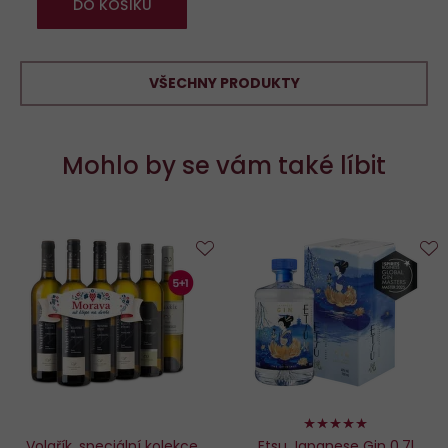
DO KOŠÍKU
VŠECHNY PRODUKTY
Mohlo by se vám také líbit
Do
D
oblíbených
o
100%
Volařík, speciální kolekce
Etsu Japanese Gin 0,7l