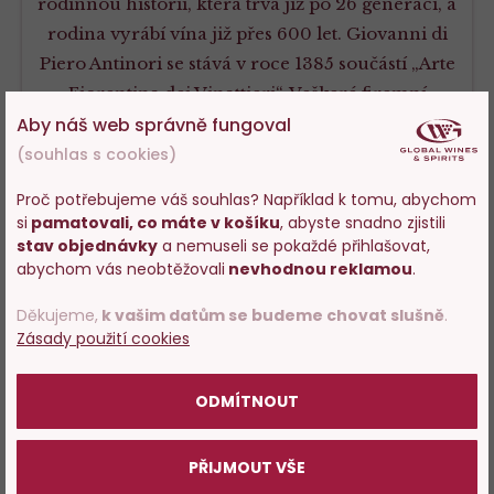
rodinnou historii, která trvá již po 26 generací, a
rodina vyrábí vína již přes 600 let. Giovanni di
Piero Antinori se stává v roce 1385 součástí „Arte
Fiorentina dei Vinattieri“. Veškeré firemní
inovace v celé historii si rodina vždy osobně
Aby náš web správně fungoval
kontrolovala.
(souhlas s cookies)
Proč potřebujeme váš souhlas? Například k tomu, abychom
VÍCE O VÝROBCI
si
pamatovali, co máte v košíku
, abyste snadno zjistili
Vstupujete na stránky
stav objednávky
a nemuseli se pokaždé přihlašovat,
s prodejem alkoholu. Prosím
abychom vás neobtěžovali
nevhodnou reklamou
.
potvrďte, že Vám již bylo 18 let.
Děkujeme,
k vašim datům se budeme chovat slušně
.
Ochutnejte další produkty od
Zásady použití cookies
POTVRZUJI
výrobce
ODMÍTNOUT
James
PŘIJMOUT VŠE
Suckling
96
Do
D