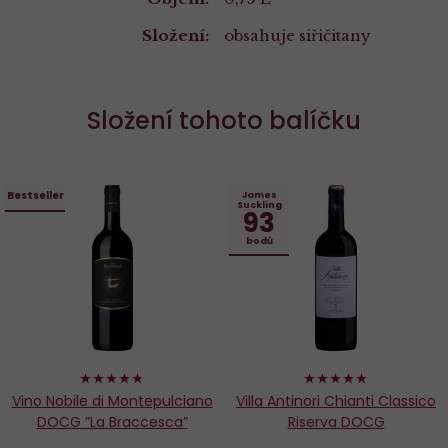
Vlastnosti
Složení:
obsahuje siřičitany
Složení tohoto balíčku
Bestseller
James
Suckling
93
bodů
94%
96%
Vino Nobile di Montepulciano
Villa Antinori Chianti Classico
DOCG ”La Braccesca”
Riserva DOCG