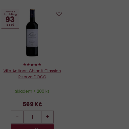
James
Suckling
93
Do
bodů
oblíbených
96%
Villa Antinori Chianti Classico
Riserva DOCG
Skladem > 200 ks
569 Kč
−
+