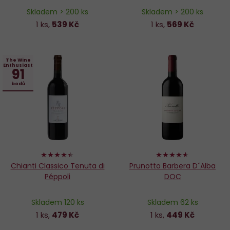
Skladem > 200 ks
Skladem > 200 ks
1 ks,
539 Kč
1 ks,
569 Kč
The Wine
Enthusiast
91
bodů
88%
92%
Chianti Classico Tenuta di
Prunotto Barbera D´Alba
Péppoli
DOC
Skladem 120 ks
Skladem 62 ks
1 ks,
479 Kč
1 ks,
449 Kč