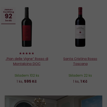
James
Suckling
92
bodů
94%
„Pian delle Vigne” Rosso di
Santa Cristina Rosso
Montalcino DOC
Toscana
Skladem 102 ks
Skladem 22 ks
1 ks,
595 Kč
1 ks,
1 Kč