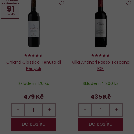
The Wine
Enthusiast
91
Do
D
bodů
oblíbených
o
88%
96%
Chianti Classico Tenuta di
Villa Antinori Rosso Toscana
Péppoli
IGP
Skladem 120 ks
Skladem > 200 ks
479 Kč
435 Kč
−
+
−
+
DO KOŠÍKU
DO KOŠÍKU