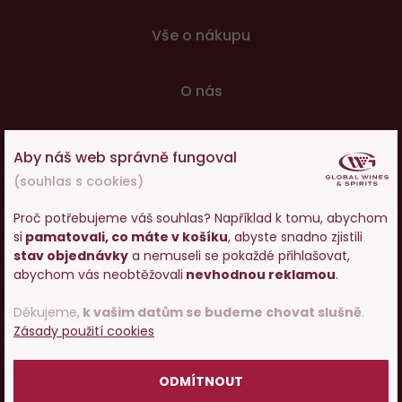
patičce
Vše o nákupu
O nás
Pojďme si povídat o víně
Aby náš web správně fungoval
(souhlas s cookies)
© 2001 - 2024 Global Wines & Spirits, s.r.o., všechna práva
Proč potřebujeme váš souhlas? Například k tomu, abychom
vyhrazena. Adresa: Václavské náměstí 53, 110 00 Praha 1,
si
pamatovali, co máte v košíku
, abyste snadno zjistili
Vstupujete na stránky
e-mail:
eshop@g-w-s.cz
stav objednávky
a nemuseli se pokaždé přihlašovat,
s prodejem alkoholu. Prosím
abychom vás neobtěžovali
nevhodnou reklamou
.
potvrďte, že Vám již bylo 18 let.
V internetovém obchodě Global-Wines.cz platí zákaz
Děkujeme,
k vašim datům se budeme chovat slušně
.
prodeje alkoholických nápojů osobám mladším 18 let.
Zásady použití cookies
POTVRZUJI
HoReCa
Česky
Slovensky
ODMÍTNOUT
UX design
a
e-shop na míru
od
PeckaDesign