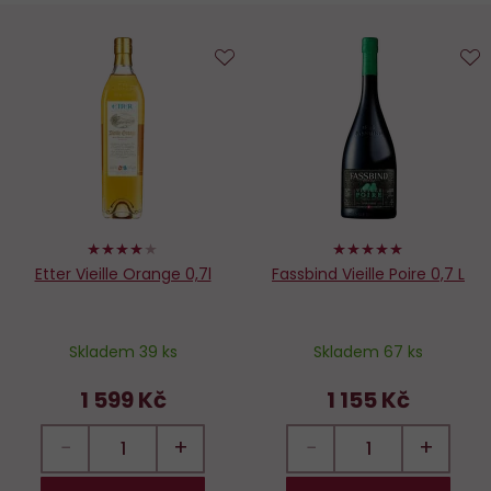
Do
D
oblíbených
o
80%
100%
Etter Vieille Orange 0,7l
Fassbind Vieille Poire 0,7 L
Skladem 39 ks
Skladem 67 ks
1 599 Kč
1 155 Kč
−
+
−
+