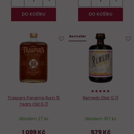
DO KOŠÍKU
DO KOŠÍKU
Bestseller
Do
D
oblíbených
o
98%
Traspers Panama Rum 15
Remedy Elixir 0,7l
Years Old 0,7l
Skladem 27 ks
Skladem 197 ks
1 099 Kč
579 Kč