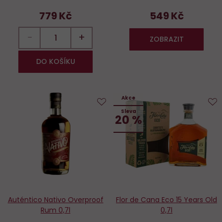
779 Kč
549 Kč
−
+
ZOBRAZIT
DO KOŠÍKU
Akce
Sleva
Do
D
20 %
oblíbených
o
Auténtico Nativo Overproof
Flor de Cana Eco 15 Years Old
Rum 0,7l
0,7l