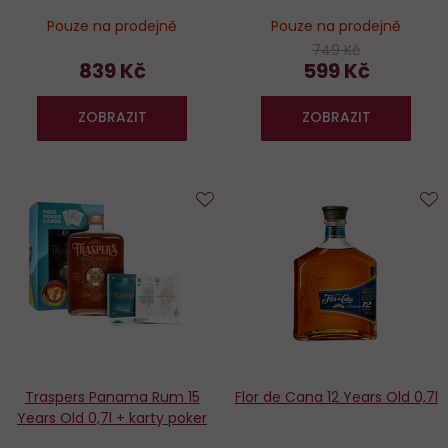
Pouze na prodejně
Pouze na prodejně
749 Kč
839 Kč
599 Kč
ZOBRAZIT
ZOBRAZIT
Do
D
oblíbených
o
Traspers Panama Rum 15
Flor de Cana 12 Years Old 0,7l
Years Old 0,7l + karty poker