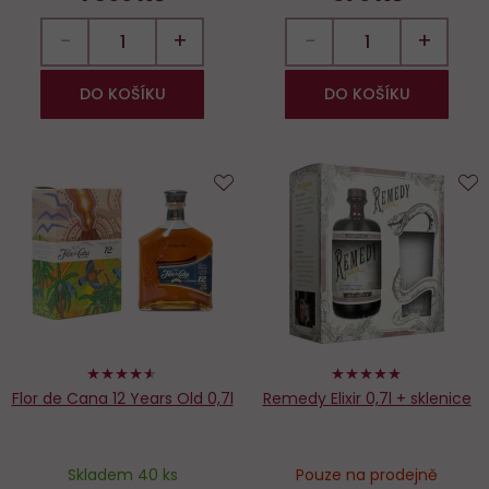
−
+
−
+
DO KOŠÍKU
DO KOŠÍKU
Do
D
oblíbených
o
90%
98%
Flor de Cana 12 Years Old 0,7l
Remedy Elixir 0,7l + sklenice
Skladem 40 ks
Pouze na prodejně