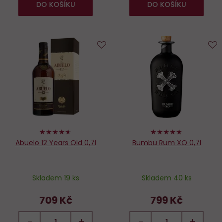
DO KOŠÍKU
DO KOŠÍKU
Do
D
oblíbených
o
92%
96%
Abuelo 12 Years Old 0,7l
Bumbu Rum XO 0,7l
Skladem 19 ks
Skladem 40 ks
709 Kč
799 Kč
−
+
−
+