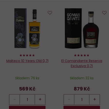
Do
D
oblíbených
o
96%
94%
Malteco 10 Years Old 0,7l
El Comandante Reserva
Exclusiva 0,7l
Skladem 76 ks
Skladem 32 ks
569 Kč
879 Kč
−
+
−
+