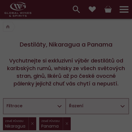
Hlavní
menu,
Vyhledávání
Košík
Přihláš
Oblíbené
košík,
a
hlavní
vyhledávání,
menu
Destiláty, Nikaragua a Panama
přihlášení
Vychutnejte si exkluzivní výběr destilátů od
karibských rumů, whisky ze všech světových
stran, ginů, likérů až po české ovocné
pálenky jejichž chuť vás chytí a nepustí.
Filtrace
Řazení
ZRUŠIT FILTR
ZRUŠIT FILTR
Vybrané
ZEMĚ PŮVODU
ZEMĚ PŮVODU
Nikaragua
Panama
filtry: