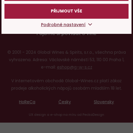
PŘIJMOUT VŠE
O nás
Podrobné nastavení
Pojďme si povídat o víně
© 2001 - 2024 Global Wines & Spirits, s.r.o., všechna práva
vyhrazena. Adresa: Václavské náměstí 53, 110 00 Praha 1,
e-mail:
eshop@g-w-s.cz
V internetovém obchodě Global-Wines.cz platí zákaz
prodeje alkoholických nápojů osobám mladším 18 let.
HoReCa
Česky
Slovensky
UX design
a
e-shop na míru
od
PeckaDesign