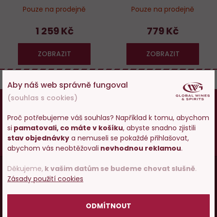
Pouze na prodejně
Pouze na prodejně
1 259 Kč
779 Kč
ZOBRAZIT
ZOBRAZIT
Aby náš web správně fungoval
(souhlas s cookies)
18
Osobám mladším 18 let alkohol neprodáváme,
pokud vám ještě nebylo 18 let,
prosím zkuste
Proč potřebujeme váš souhlas? Například k tomu, abychom
zatím naše špičkové vody a limonády
.
si
pamatovali, co máte v košíku
, abyste snadno zjistili
Vstupujete na stránky
stav objednávky
a nemuseli se pokaždé přihlašovat,
Vy starší
pijte zodpovědně
.
s prodejem alkoholu. Prosím
abychom vás neobtěžovali
nevhodnou reklamou
.
potvrďte, že Vám již bylo 18 let.
Menu
Děkujeme,
k vašim datům se budeme chovat slušně
.
Zásady použití cookies
Vínopedie
v
POTVRZUJI
patičce
ODMÍTNOUT
Vše o nákupu