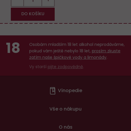
DO KOŠÍKU
18
Osobám mladším 18 let alkohol neprodáváme,
pokud vám ještě nebylo 18 let,
prosím zkuste
zatím naše špičkové vody a limonády
.
Vy starší
pijte zodpovědně
.
Menu
Vínopedie
v
patičce
Vše o nákupu
O nás