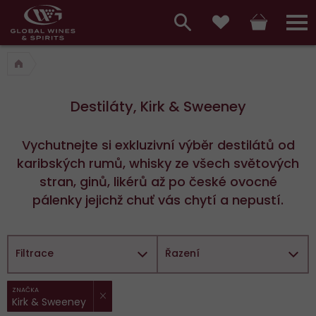
Hlavní
menu,
Vyhledávání
Košík
Přihláš
Oblíbené
košík,
a
hlavní
vyhledávání,
menu
Destiláty, Kirk & Sweeney
přihlášení
Vychutnejte si exkluzivní výběr destilátů od
karibských rumů, whisky ze všech světových
stran, ginů, likérů až po české ovocné
pálenky jejichž chuť vás chytí a nepustí.
Filtrace
Řazení
ZRUŠIT FILTR
Vybrané
ZNAČKA
Kirk & Sweeney
filtry: