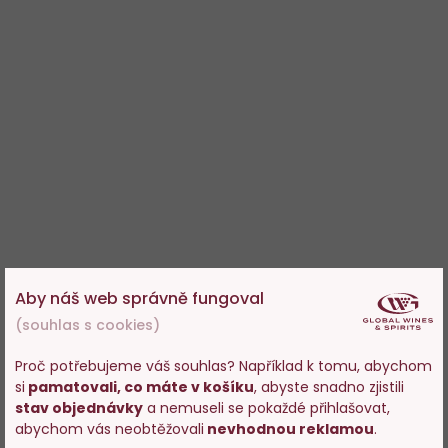
Aby náš web správně fungoval
(souhlas s cookies)
Proč potřebujeme váš souhlas? Například k tomu, abychom
si
pamatovali, co máte v košíku
, abyste snadno zjistili
Vstupujete na stránky
stav objednávky
a nemuseli se pokaždé přihlašovat,
s prodejem alkoholu. Prosím
abychom vás neobtěžovali
nevhodnou reklamou
.
potvrďte, že Vám již bylo 18 let.