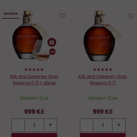
Novinka
Do
D
oblíbených
o
100%
100%
Kirk and Sweeney Gran
Kirk and Sweeney Gran
Reserva 0,7l + dárek
Reserva 0,7l
Skladem 12 ks
Skladem 12 ks
999 Kč
999 Kč
−
+
−
+