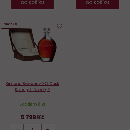
DO KOŠÍKU
DO KOŠÍKU
Novinka
Do
oblíbených
Kirk and Sweeney XO Cask
Strength No.5 0,7l
Skladem 6 ks
5 799 Kč
−
+