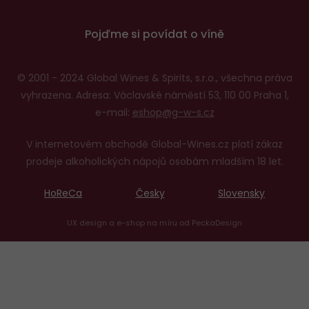
Pojďme si povídat o víně
© 2001 - 2024 Global Wines & Spirits, s.r.o., všechna práva
vyhrazena. Adresa: Václavské náměstí 53, 110 00 Praha 1,
e-mail:
eshop@g-w-s.cz
V internetovém obchodě Global-Wines.cz platí zákaz
prodeje alkoholických nápojů osobám mladším 18 let.
HoReCa
Česky
Slovensky
UX design
a
e-shop na míru
od
PeckaDesign