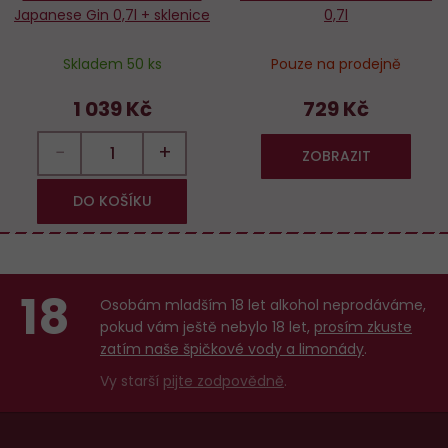
Japanese Gin 0,7l + sklenice
0,7l
Skladem 50 ks
Pouze na prodejně
1 039 Kč
729 Kč
−
+
ZOBRAZIT
DO KOŠÍKU
18
Osobám mladším 18 let alkohol neprodáváme,
pokud vám ještě nebylo 18 let,
prosím zkuste
zatím naše špičkové vody a limonády
.
Vy starší
pijte zodpovědně
.
Menu