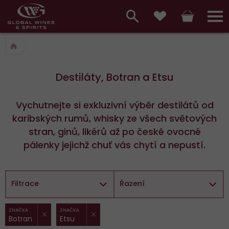
Hlavní
menu,
Vyhledávání
Košík
Přihláš
Oblíbené
košík,
a
hlavní
vyhledávání,
menu
Destiláty, Botran a Etsu
přihlášení
Vychutnejte si exkluzivní výběr destilátů od
karibských rumů, whisky ze všech světových
stran, ginů, likérů až po české ovocné
pálenky jejichž chuť vás chytí a nepustí.
Filtrace
Řazení
ZRUŠIT FILTR
ZRUŠIT FILTR
Vybrané
ZNAČKA
ZNAČKA
Botran
Etsu
filtry: