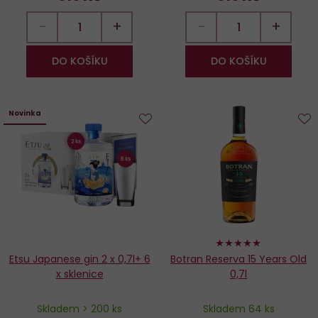
−
+
−
+
DO KOŠÍKU
DO KOŠÍKU
Novinka
Do
D
oblíbených
o
100%
Etsu Japanese gin 2 x 0,7l+ 6
Botran Reserva 15 Years Old
x sklenice
0,7l
Skladem > 200 ks
Skladem 64 ks