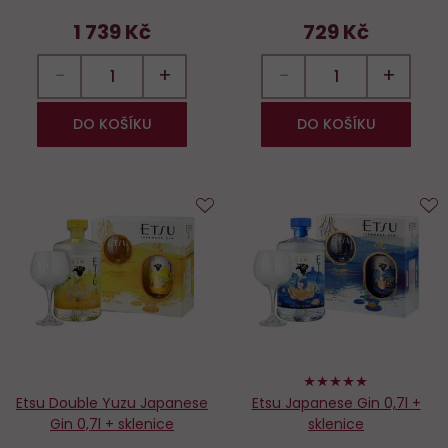
1 739 Kč
729 Kč
−
+
−
+
DO KOŠÍKU
DO KOŠÍKU
Do
D
oblíbených
o
100%
Etsu Double Yuzu Japanese
Etsu Japanese Gin 0,7l +
Gin 0,7l + sklenice
sklenice