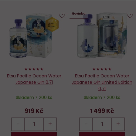
Novinka
Do
D
oblíbených
o
100%
100%
Etsu Pacific Ocean Water
Etsu Pacific Ocean Water
Japanese Gin 0,7l
Japanese Gin Limited Edition
0,7l
Skladem > 200 ks
Skladem > 200 ks
919 Kč
1 499 Kč
−
+
−
+