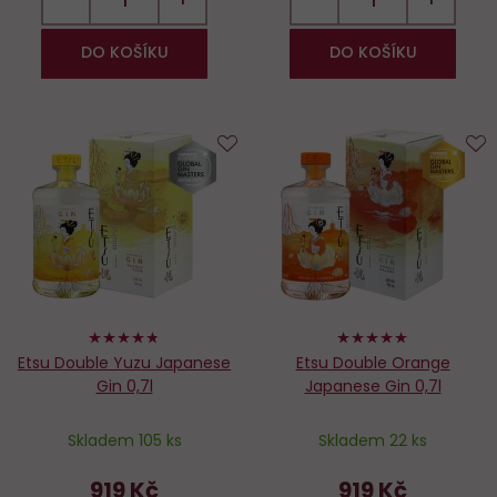
DO KOŠÍKU
DO KOŠÍKU
Do
D
oblíbených
o
94%
100%
Etsu Double Yuzu Japanese
Etsu Double Orange
Gin 0,7l
Japanese Gin 0,7l
Skladem 105 ks
Skladem 22 ks
919 Kč
919 Kč