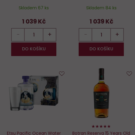
Skladem 67 ks
Skladem 84 ks
1 039 Kč
1 039 Kč
−
+
−
+
DO KOŠÍKU
DO KOŠÍKU
Do
D
oblíbených
o
96%
Etsu Pacific Ocean Water
Botran Reserva 15 Years Old