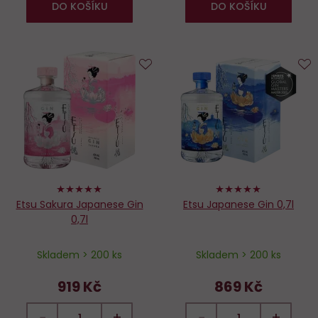
DO KOŠÍKU
DO KOŠÍKU
Do
D
oblíbených
o
100%
100%
Etsu Sakura Japanese Gin
Etsu Japanese Gin 0,7l
0,7l
Skladem > 200 ks
Skladem > 200 ks
919 Kč
869 Kč
−
+
−
+