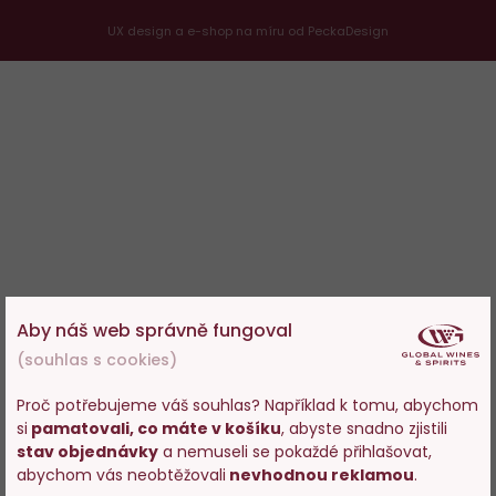
UX design
a
e-shop na míru
od
PeckaDesign
Aby náš web správně fungoval
(souhlas s cookies)
Proč potřebujeme váš souhlas? Například k tomu, abychom
si
pamatovali, co máte v košíku
, abyste snadno zjistili
Vstupujete na stránky
stav objednávky
a nemuseli se pokaždé přihlašovat,
s prodejem alkoholu. Prosím
abychom vás neobtěžovali
nevhodnou reklamou
.
potvrďte, že Vám již bylo 18 let.