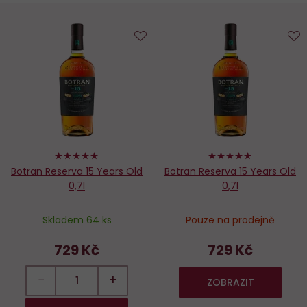
Do
D
oblíbených
o
100%
96%
Botran Reserva 15 Years Old
Botran Reserva 15 Years Old
0,7l
0,7l
Skladem 64 ks
Pouze na prodejně
729 Kč
729 Kč
−
+
ZOBRAZIT