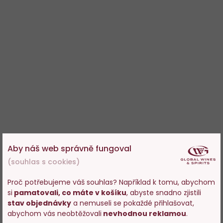
Aby náš web správně fungoval
(souhlas s cookies)
Proč potřebujeme váš souhlas? Například k tomu, abychom
si
pamatovali, co máte v košíku
, abyste snadno zjistili
Vstupujete na stránky
stav objednávky
a nemuseli se pokaždé přihlašovat,
s prodejem alkoholu. Prosím
abychom vás neobtěžovali
nevhodnou reklamou
.
potvrďte, že Vám již bylo 18 let.