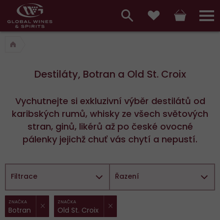
Hlavní
menu,
Vyhledávání
Košík
Přihláš
Oblíbené
košík,
a
hlavní
vyhledávání,
menu
Destiláty, Botran a Old St. Croix
přihlášení
Vychutnejte si exkluzivní výběr destilátů od
karibských rumů, whisky ze všech světových
stran, ginů, likérů až po české ovocné
pálenky jejichž chuť vás chytí a nepustí.
Filtrace
Řazení
ZRUŠIT FILTR
ZRUŠIT FILTR
Vybrané
ZNAČKA
ZNAČKA
Botran
Old St. Croix
filtry: