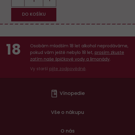
DO KOŠÍKU
18
Osobám mladším 18 let alkohol neprodáváme,
pokud vám ještě nebylo 18 let,
prosím zkuste
zatím naše špičkové vody a limonády
.
Vy starší
pijte zodpovědně
.
Menu
Vínopedie
v
patičce
Vše o nákupu
O nás