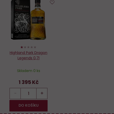
Do
oblíbených
20%
Highland Park Dragon
Legends 0,7l
Skladem 0 ks
1 395 Kč
−
+
DO KOŠÍKU