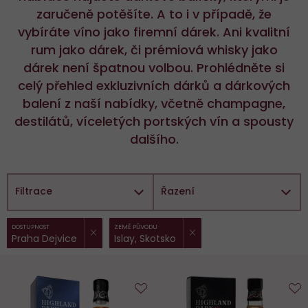
zaručeně potěšíte. A to i v případě, že
vybíráte víno jako firemní dárek. Ani kvalitní
rum jako dárek, či prémiová whisky jako
dárek není špatnou volbou. Prohlédněte si
celý přehled exkluzivních dárků a dárkových
balení z naší nabídky, včetně champagne,
destilátů, víceletých portských vín a spousty
dalšího.
Filtrace
Řazení
ZRUŠIT FILTR
ZRUŠIT FILTR
Vybrané
DOSTUPNOST
ZEMĚ PŮVODU
Praha Dejvice
Islay, Skotsko
filtry:
Do
D