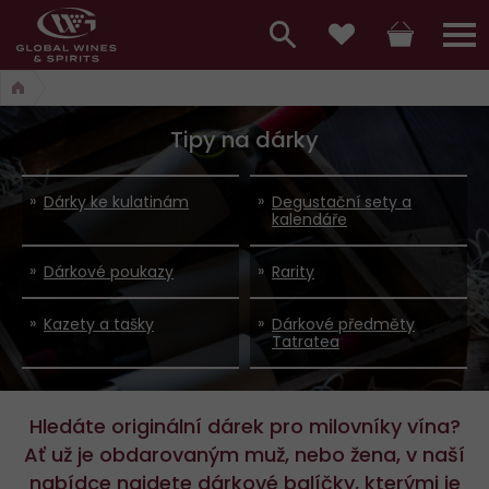
Hlavní
menu,
Vyhledávání
Košík
Přihláš
Oblíbené
košík,
a
hlavní
Tipy na dárky
vyhledávání,
menu
přihlášení
Dárky ke kulatinám
Degustační sety a
kalendáře
Dárkové poukazy
Rarity
Kazety a tašky
Dárkové předměty
Tatratea
Hledáte originální dárek pro milovníky vína?
Ať už je obdarovaným muž, nebo žena, v naší
nabídce najdete dárkové balíčky, kterými je