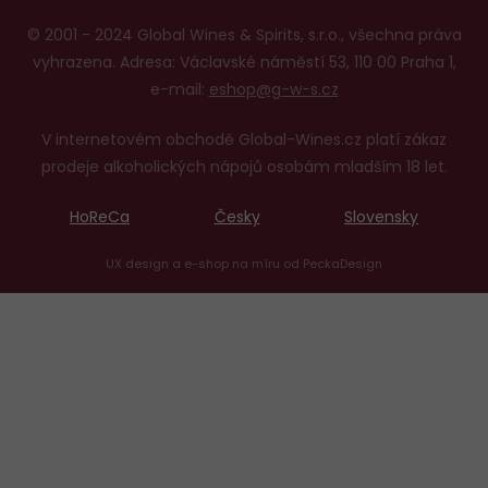
© 2001 - 2024 Global Wines & Spirits, s.r.o., všechna práva
vyhrazena. Adresa: Václavské náměstí 53, 110 00 Praha 1,
e-mail:
eshop@g-w-s.cz
V internetovém obchodě Global-Wines.cz platí zákaz
prodeje alkoholických nápojů osobám mladším 18 let.
HoReCa
Česky
Slovensky
UX design
a
e-shop na míru
od
PeckaDesign