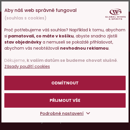
Aby náš web správně fungoval
18
(souhlas s cookies)
Osobám mladším 18 let alkohol neprodáváme,
pokud vám ještě nebylo 18 let,
prosím zkuste
Proč potřebujeme váš souhlas? Například k tomu, abychom
zatím naše špičkové vody a limonády
.
si
pamatovali, co máte v košíku
, abyste snadno zjistili
Vstupujete na stránky
stav objednávky
a nemuseli se pokaždé přihlašovat,
Vy starší
pijte zodpovědně
.
s prodejem alkoholu. Prosím
abychom vás neobtěžovali
nevhodnou reklamou
.
potvrďte, že Vám již bylo 18 let.
Menu
Děkujeme,
k vašim datům se budeme chovat slušně
.
Vínopedie
Zásady použití cookies
v
POTVRZUJI
patičce
ODMÍTNOUT
Vše o nákupu
PŘIJMOUT VŠE
O nás
Podrobné nastavení
Pojďme si povídat o víně