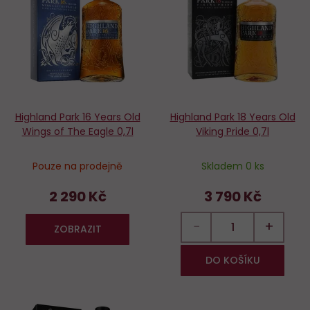
oblíbených
o
Highland Park 16 Years Old
Highland Park 18 Years Old
Wings of The Eagle 0,7l
Viking Pride 0,7l
Pouze na prodejně
Skladem 0 ks
2 290 Kč
3 790 Kč
−
+
ZOBRAZIT
DO KOŠÍKU