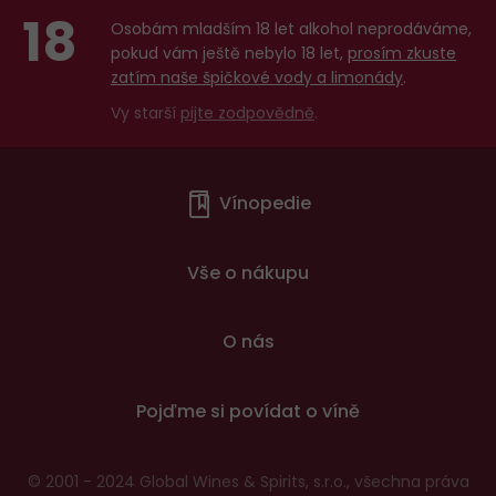
18
Osobám mladším 18 let alkohol neprodáváme,
pokud vám ještě nebylo 18 let,
prosím zkuste
zatím naše špičkové vody a limonády
.
Vy starší
pijte zodpovědně
.
Menu
Vínopedie
v
patičce
Vše o nákupu
O nás
Pojďme si povídat o víně
© 2001 - 2024 Global Wines & Spirits, s.r.o., všechna práva