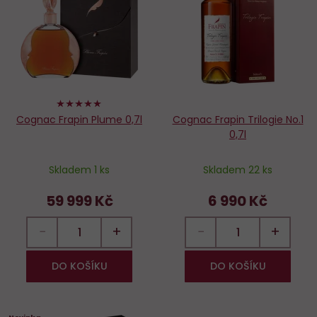
oblíbených
o
100%
Cognac Frapin Plume 0,7l
Cognac Frapin Trilogie No.1
0,7l
Skladem 1 ks
Skladem 22 ks
59 999 Kč
6 990 Kč
−
+
−
+
DO KOŠÍKU
DO KOŠÍKU