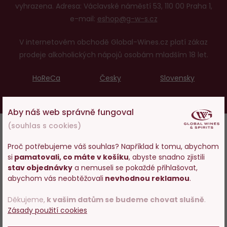
vyhrazena. Adresa: Václavské náměstí 53, 110 00 Praha 1,
e-mail:
eshop@g-w-s.cz
V internetovém obchodě Global-Wines.cz platí zákaz
prodeje alkoholických nápojů osobám mladším 18 let.
HoReCa
Česky
Slovensky
UX design
a
e-shop na míru
od
PeckaDesign
Aby náš web správně fungoval
(souhlas s cookies)
Proč potřebujeme váš souhlas? Například k tomu, abychom
si
pamatovali, co máte v košíku
, abyste snadno zjistili
Vstupujete na stránky
stav objednávky
a nemuseli se pokaždé přihlašovat,
s prodejem alkoholu. Prosím
abychom vás neobtěžovali
nevhodnou reklamou
.
potvrďte, že Vám již bylo 18 let.
Děkujeme,
k vašim datům se budeme chovat slušně
.
Zásady použití cookies
POTVRZUJI