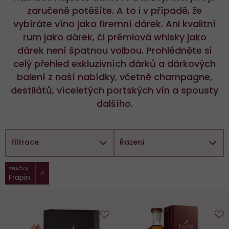
zaručeně potěšíte. A to i v případě, že
vybíráte víno jako firemní dárek. Ani kvalitní
rum jako dárek, či prémiová whisky jako
dárek není špatnou volbou. Prohlédněte si
celý přehled exkluzivních dárků a dárkových
balení z naší nabídky, včetně champagne,
destilátů, víceletých portských vín a spousty
dalšího.
Filtrace
Řazení
ZRUŠIT FILTR
Vybrané
ZNAČKA
Frapin
filtry:
Do
D