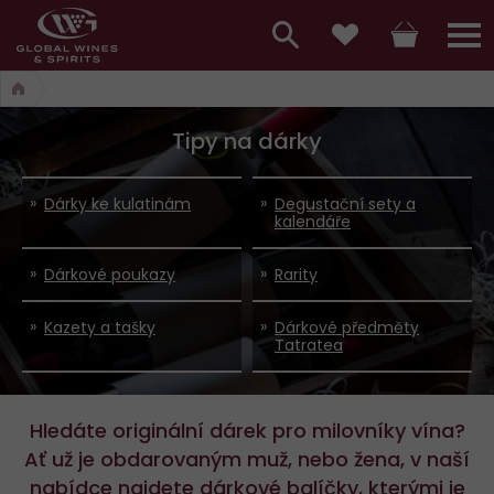
Hlavní
menu,
Vyhledávání
Košík
Přihláš
Oblíbené
košík,
a
hlavní
Tipy na dárky
vyhledávání,
menu
přihlášení
Dárky ke kulatinám
Degustační sety a
kalendáře
Dárkové poukazy
Rarity
Kazety a tašky
Dárkové předměty
Tatratea
Hledáte originální dárek pro milovníky vína?
Ať už je obdarovaným muž, nebo žena, v naší
nabídce najdete dárkové balíčky, kterými je