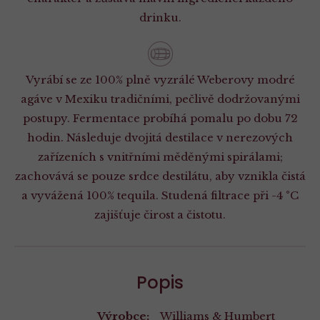
drinku.
Vyrábí se ze 100% plně vyzrálé Weberovy modré
agáve v Mexiku tradičními, pečlivě dodržovanými
postupy. Fermentace probíhá pomalu po dobu 72
hodin. Následuje dvojitá destilace v nerezových
zařízeních s vnitřními měděnými spirálami;
zachovává se pouze srdce destilátu, aby vznikla čistá
a vyvážená 100% tequila. Studená filtrace při -4 °C
zajišťuje čirost a čistotu.
Popis
Výrobce:
Williams & Humbert