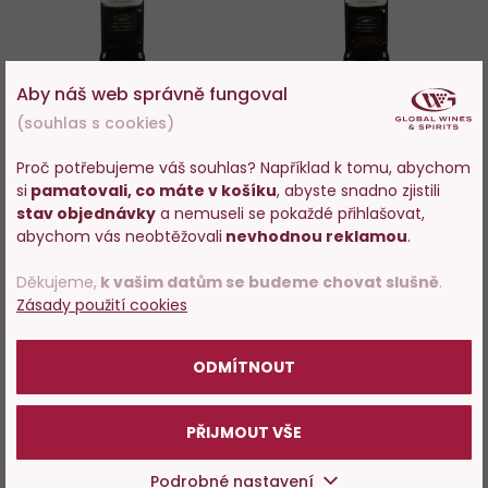
Aby náš web správně fungoval
92%
82%
(souhlas s cookies)
Sherry Canasta Cream
Sherry Pando Very Dry
Superior Sweet (sladké)
Superior (suché)
Proč potřebujeme váš souhlas? Například k tomu, abychom
si
pamatovali, co máte v košíku
, abyste snadno zjistili
Skladem > 200 ks
Skladem > 200 ks
Vstupujete na stránky
stav objednávky
a nemuseli se pokaždé přihlašovat,
s prodejem alkoholu. Prosím
abychom vás neobtěžovali
nevhodnou reklamou
.
249 Kč
249 Kč
potvrďte, že Vám již bylo 18 let.
Děkujeme,
k vašim datům se budeme chovat slušně
.
−
+
−
+
Zásady použití cookies
POTVRZUJI
DO KOŠÍKU
DO KOŠÍKU
ODMÍTNOUT
PŘIJMOUT VŠE
Do
D
Podrobné nastavení