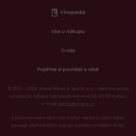
Menu
Vínopedie
v
patičce
Vše o nákupu
O nás
Pojďme si povídat o víně
© 2001 - 2024 Global Wines & Spirits, s.r.o., všechna práva
vyhrazena. Adresa: Václavské náměstí 53, 110 00 Praha 1,
e-mail:
eshop@g-w-s.cz
V internetovém obchodě Global-Wines.cz platí zákaz
prodeje alkoholických nápojů osobám mladším 18 let.