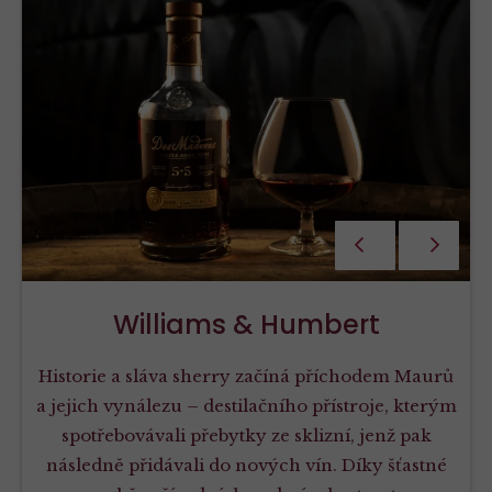
PŘEDCHOZÍ
NÁSLEDU
Williams & Humbert
Historie a sláva sherry začíná příchodem Maurů
a jejich vynálezu – destilačního přístroje, kterým
spotřebovávali přebytky ze sklizní, jenž pak
následně přidávali do nových vín. Díky šťastné