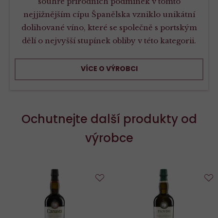
souhře přírodních podmínek v tomto
nejjižnějším cípu Španělska vzniklo unikátní
dolihované víno, které se společně s portským
dělí o nejvyšší stupínek obliby v této kategorii.
VÍCE O VÝROBCI
Ochutnejte další produkty od
výrobce
Do
D
oblíbených
o