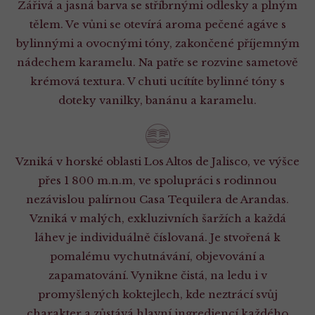
Zářivá a jasná barva se stříbrnými odlesky a plným
tělem. Ve vůni se otevírá aroma pečené agáve s
bylinnými a ovocnými tóny, zakončené příjemným
nádechem karamelu. Na patře se rozvine sametově
krémová textura. V chuti ucítíte bylinné tóny s
doteky vanilky, banánu a karamelu.
Vzniká v horské oblasti Los Altos de Jalisco, ve výšce
přes 1 800 m.n.m, ve spolupráci s rodinnou
nezávislou palírnou Casa Tequilera de Arandas.
Vzniká v malých, exkluzivních šaržích a každá
láhev je individuálně číslovaná. Je stvořená k
pomalému vychutnávání, objevování a
zapamatování. Vynikne čistá, na ledu i v
promyšlených koktejlech, kde neztrácí svůj
charakter a zůstává hlavní ingrediencí každého