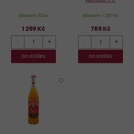
Reposado 0,7L
Skladem 113 ks
Skladem > 200 ks
1 299 Kč
769 Kč
−
+
−
+
DO KOŠÍKU
DO KOŠÍKU
Do
oblíbených