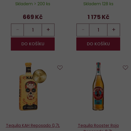
Skladem > 200 ks
Skladem 128 ks
669 Kč
1 175 Kč
−
+
−
+
DO KOŠÍKU
DO KOŠÍKU
Do
D
oblíbených
o
Tequila KAH Reposado 0,7L
Tequila Rooster Rojo