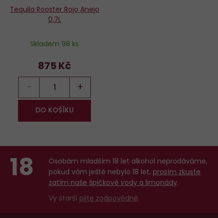
Tequila Rooster Rojo Anejo
0,7L
Skladem 98 ks
875 Kč
−
+
DO KOŠÍKU
18
Osobám mladším 18 let alkohol neprodáváme,
pokud vám ještě nebylo 18 let,
prosím zkuste
zatím naše špičkové vody a limonády
.
Vy starší
pijte zodpovědně
.