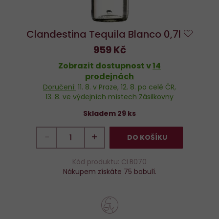
Clandestina Tequila Blanco 0,7l
Do
959 Kč
oblíbe
Zobrazit dostupnost v
14
prodejnách
Doručení:
11. 8.
v Praze,
12. 8.
po celé ČR,
13. 8.
ve výdejních místech Zásilkovny
Skladem 29 ks
−
+
DO KOŠÍKU
Kód produktu: CLB070
Nákupem získáte 75 bobulí.