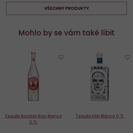
VŠECHNY PRODUKTY
Mohlo by se vám také líbit
Do
D
oblíbených
o
Tequila Rooster Rojo Blanco
Tequila KAH Blanco 0,7L
0,7L