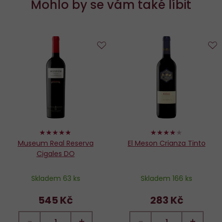
Mohlo by se vám také líbit
Do
D
oblíbených
o
96%
78%
Museum Real Reserva
El Meson Crianza Tinto
Cigales DO
Skladem 63 ks
Skladem 166 ks
545 Kč
283 Kč
−
+
−
+