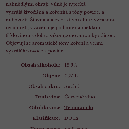
nahnědlými okraji. Vůně je typická,
vyzrálá,živočišná a kořenitá s tóny povidel a
dubovosti. Šťavnatá a extraktivní chuťs výraznou
ovocností, v závěru je podpořena měkkou
tříslovinou a dobře zakomponovanou kyselinou.
Objevují se aromatické tóny koření a velmi
vyzrálého ovoce a povidel.
Vlastnosti
Obsah alkoholu:
13.5 %
Objem:
0,75 L
Obsah cukru:
Suché
Druh vína:
Červené víno
Odrůda vína:
Tempranillo
Klasifikace:
DOCa
Konzumace:
po 3. roce