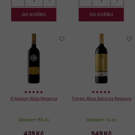
DO KOŠÍKU
DO KOŠÍKU
Do
D
oblíbených
o
94%
100%
El Meson Rioja Reserva
Torres Altos Ibéricos Reserva
Skladem 155 ks
Skladem 74 ks
439 Kč
549 Kč