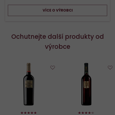
VÍCE O VÝROBCI
Ochutnejte další produkty od
výrobce
Do
D
oblíbených
o
96%
86%