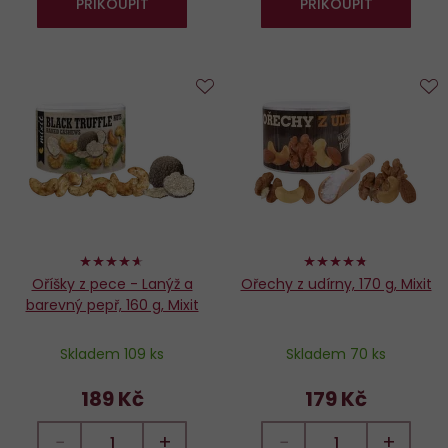
PŘIKOUPIT
PŘIKOUPIT
Do
D
oblíbených
o
92%
94%
Oříšky z pece - Lanýž a
Ořechy z udírny, 170 g, Mixit
barevný pepř, 160 g, Mixit
Skladem 109 ks
Skladem 70 ks
189 Kč
179 Kč
−
+
−
+