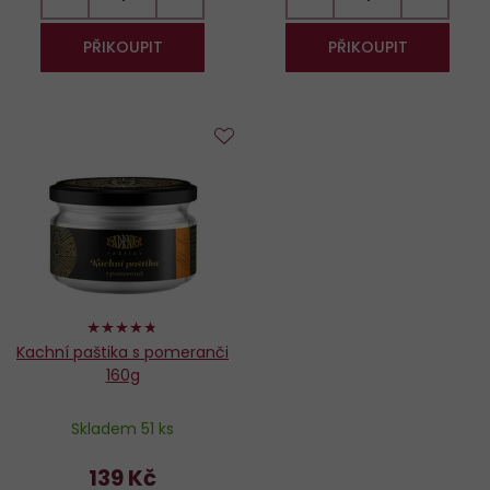
PŘIKOUPIT
PŘIKOUPIT
Do
oblíbených
94%
Kachní paštika s pomeranči
160g
Skladem 51 ks
139 Kč