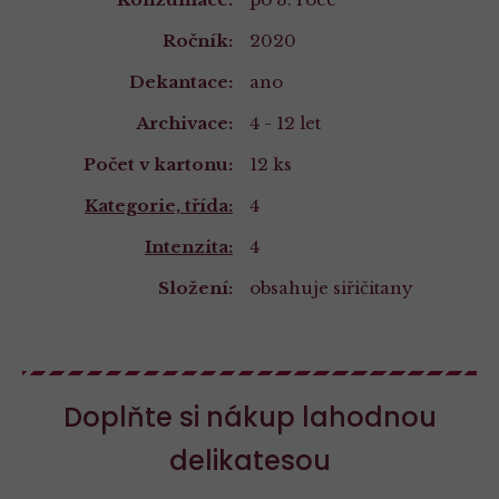
Ročník:
2020
Dekantace:
ano
Archivace:
4 - 12 let
Počet v kartonu:
12 ks
Kategorie, třída:
4
Intenzita:
4
Složení:
obsahuje siřičitany
Doplňte si nákup lahodnou
delikatesou