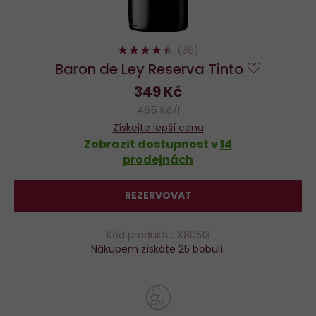
88%
(36)
Baron de Ley Reserva Tinto
Do
349 Kč
oblíbený
465 Kč/l
Získejte lepší cenu
Zobrazit dostupnost v
14
prodejnách
REZERVOVAT
Kód produktu: X80513
Nákupem získáte 25 bobulí.