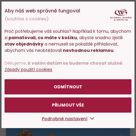
OVĚŘENÝ ZÁKAZNÍK
Aby náš web správně fungoval
100%
Petr Volný
, hodnocení:
(souhlas s cookies)
16.12.2024
Proč potřebujeme váš souhlas? Například k tomu, abychom
Vynikající, plná chuť.
si
pamatovali, co máte v košíku
, abyste snadno zjistili
Vstupujete na stránky
stav objednávky
a nemuseli se pokaždé přihlašovat,
s prodejem alkoholu. Prosím
abychom vás neobtěžovali
nevhodnou reklamou
.
potvrďte, že Vám již bylo 18 let.
OVĚŘENÝ ZÁKAZNÍK
Děkujeme,
k vašim datům se budeme chovat slušně
.
60%
Miroslava Bednářová
, hodnocení:
Zásady použití cookies
28.11.2024
POTVRZUJI
Dobré francouzské víno
ODMÍTNOUT
DALŠÍCH 34 HODNOCENÍ
PŘIJMOUT VŠE
Podrobné nastavení