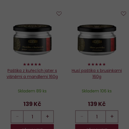
Do
D
oblíbených
o
96%
98%
Paštika z kuřecích jater s
Husí paštika s brusinkami
višněmi a mandlemi 160g
160g
Skladem 89 ks
Skladem 106 ks
139 Kč
139 Kč
−
+
−
+