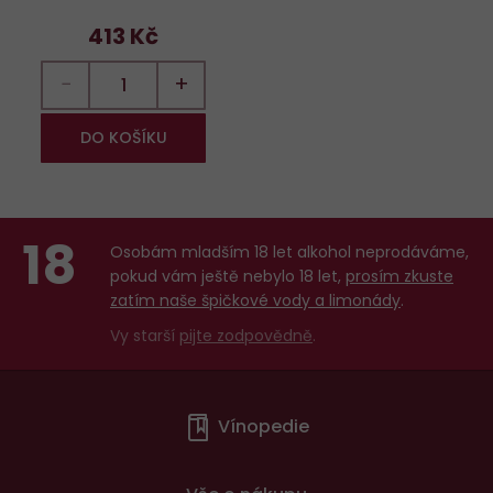
413 Kč
−
+
DO KOŠÍKU
18
Osobám mladším 18 let alkohol neprodáváme,
pokud vám ještě nebylo 18 let,
prosím zkuste
zatím naše špičkové vody a limonády
.
Vy starší
pijte zodpovědně
.
Menu
Vínopedie
v
patičce