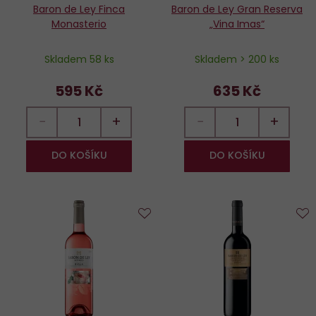
Baron de Ley Finca
Baron de Ley Gran Reserva
Monasterio
„Vina Imas“
Skladem 58 ks
Skladem > 200 ks
595 Kč
635 Kč
−
+
−
+
DO KOŠÍKU
DO KOŠÍKU
Do
D
oblíbených
o