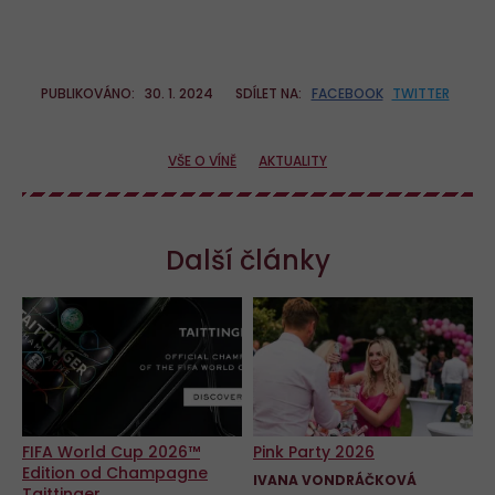
PUBLIKOVÁNO:
30. 1. 2024
SDÍLET NA:
FACEBOOK
TWITTER
VŠE O VÍNĚ
AKTUALITY
Další články
FIFA World Cup 2026™
Pink Party 2026
Edition od Champagne
IVANA VONDRÁČKOVÁ
Taittinger