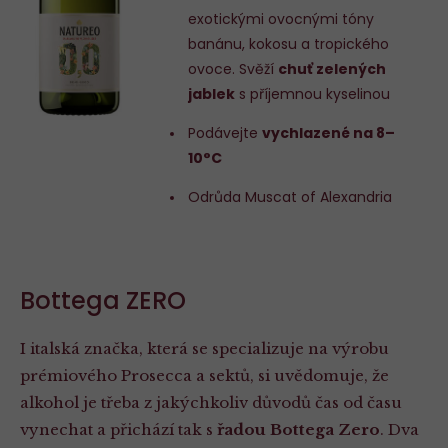
exotickými ovocnými tóny
banánu, kokosu a tropického
ovoce. Svěží
chuť zelených
jablek
s příjemnou kyselinou
Podávejte
vychlazené na 8–
10°C
Odrůda Muscat of Alexandria
Bottega ZERO
I italská značka, která se specializuje na výrobu
prémiového Prosecca a sektů, si uvědomuje, že
alkohol je třeba z jakýchkoliv důvodů čas od času
vynechat a přichází tak s
řadou Bottega Zero
. Dva