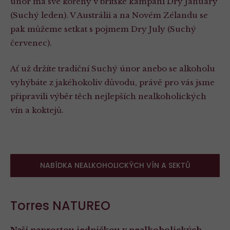
únor má své kořeny v britské kampani Dry January
(Suchý leden). V Austrálii a na Novém Zélandu se
pak můžeme setkat s pojmem Dry July (Suchý
červenec).
Ať už držíte tradiční Suchý únor anebo se alkoholu
vyhýbáte z jakéhokoliv důvodu, právě pro vás jsme
připravili výběr těch nejlepších nealkoholických
vín a koktejů.
NABÍDKA NEALKOHOLICKÝCH VÍN A SEKTŮ
Torres NATUREO
Naší naprostou jedničkou v nealkoholických