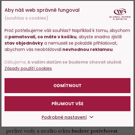
Odrůda Chardonnay
Aby náš web správně fungoval
(souhlas s cookies)
Proč potřebujeme váš souhlas? Například k tomu, abychom
Věříme, že jste si v naší nabídce
nealkoholických
si
pamatovali, co máte v košíku
, abyste snadno zjistili
Vstupujete na stránky
stav objednávky
a nemuseli se pokaždé přihlašovat,
vín
našli svého favorita, a že hravě nahradí sklenku
s prodejem alkoholu. Prosím
abychom vás neobtěžovali
nevhodnou reklamou
.
vína vždy, když budete potřebovat sáhnout po
potvrďte, že Vám již bylo 18 let.
nealko variantě. Zaskočit případně mohou i naše
Děkujeme,
k vašim datům se budeme chovat slušně
.
značkové
vody Acqua Panna
,
S.Pellegrino
a
Zásady použití cookies
POTVRZUJI
oblíbené
limonády Sanpellegrino
.
ODMÍTNOUT
Nealkoholické koktejly
PŘIJMOUT VŠE
St-Germain Spritz
Podrobné nastavení
Jednoduchý koktejl, na jehož přípravu kromě
perlivé vody a nealko sektu
budete potřebovat