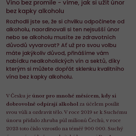
Víno bez promile - víme, jak si užít únor
bez kapky alkoholu
Rozhodli jste se, že si chvilku odpočinete od
alkoholu, naordinovali si ten nejsušší únor
nebo se alkoholu musíte ze zdravotních
důvodů vyvarovat? Ať už pro svou volbu
máte jakýkoliv důvod, přinášíme vám
nabídku nealkoholických vín a sektů, díky
kterým si můžete dopřát sklenku kvalitního
vína bez kapky alkoholu.
V Česku je
únor pro mnohé měsícem, kdy si
dobrovolně odpírají alkohol
za účelem posílit
svou vůli a ozdravit tělo. V roce 2019 se k Suchému
únoru přidalo zhruba půl milionů Čechů, v roce
2023 toto číslo vzrostlo na téměř 900 000. Suchý