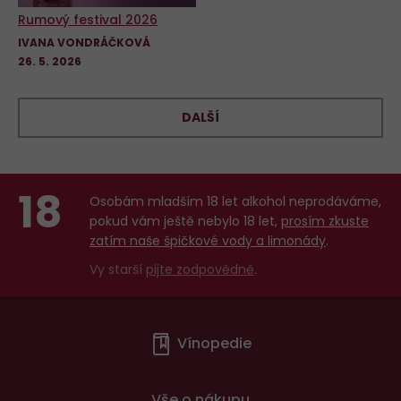
Rumový festival 2026
IVANA VONDRÁČKOVÁ
26. 5. 2026
DALŠÍ
18
Osobám mladším 18 let alkohol neprodáváme,
pokud vám ještě nebylo 18 let,
prosím zkuste
zatím naše špičkové vody a limonády
.
Vy starší
pijte zodpovědně
.
Menu
Vínopedie
v
patičce
Vše o nákupu