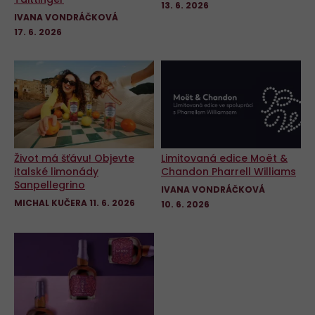
13. 6. 2026
IVANA VONDRÁČKOVÁ
17. 6. 2026
Život má šťávu! Objevte
Limitovaná edice Moët &
italské limonády
Chandon Pharrell Williams
Sanpellegrino
IVANA VONDRÁČKOVÁ
MICHAL KUČERA
11. 6. 2026
10. 6. 2026