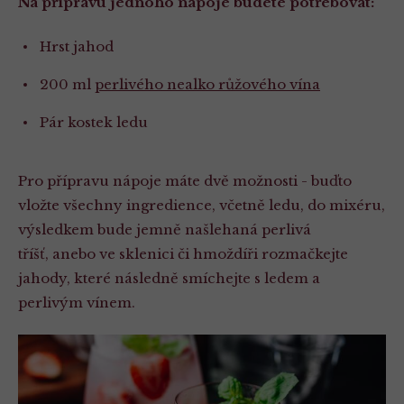
Na přípravu jednoho nápoje budete potřebovat:
Hrst jahod
200 ml
perlivého nealko růžového vína
Pár kostek ledu
Pro přípravu nápoje máte dvě možnosti - buďto
vložte všechny ingredience, včetně ledu, do mixéru,
výsledkem bude jemně našlehaná perlivá
tříšť, anebo ve sklenici či hmoždíři rozmačkejte
jahody, které následně smíchejte s ledem a
perlivým vínem.