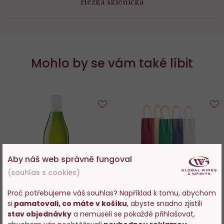
Hezká sklenička
Mohlo by se vám také líbit
Do
D
oblíbených
o
Aby náš web správně fungoval
(souhlas s cookies)
Proč potřebujeme váš souhlas? Například k tomu, abychom
Torres Viňa Sol Blanco mini
Taška papírová Longer pro 1-
si
pamatovali, co máte v košíku
, abyste snadno zjistili
Vstupujete na stránky
2 láhve zelená
stav objednávky
a nemuseli se pokaždé přihlašovat,
s prodejem alkoholu. Prosím