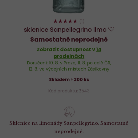
100%
(1)
sklenice Sanpellegrino limo
Do
Samostatně neprodejné
oblíbený
Zobrazit dostupnost v
14
prodejnách
Doručení:
10. 8.
v Praze,
11. 8.
po celé ČR,
12. 8.
ve výdejních místech Zásilkovny
Skladem > 200 ks
Kód produktu: Z543
Sklenice na limonády Sanpellegrino. Samostatně
neprodejné.