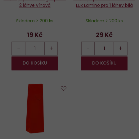
2 láhve vínová
Lux Lamino pro 1 láhev bílá
Skladem > 200 ks
Skladem > 200 ks
19 Kč
29 Kč
−
+
−
+
DO KOŠÍKU
DO KOŠÍKU
Do
oblíbených