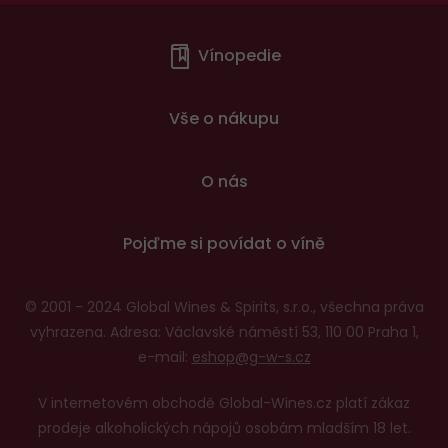
Menu
Vínopedie
v
patičce
Vše o nákupu
O nás
Pojďme si povídat o víně
© 2001 - 2024 Global Wines & Spirits, s.r.o., všechna práva
vyhrazena. Adresa: Václavské náměstí 53, 110 00 Praha 1,
e-mail:
eshop@g-w-s.cz
V internetovém obchodě Global-Wines.cz platí zákaz
prodeje alkoholických nápojů osobám mladším 18 let.