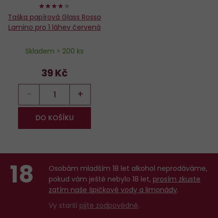
76%
Taška papírová Glass Rosso
Lamino pro 1 láhev červená
Skladem > 200 ks
39 Kč
−
+
DO KOŠÍKU
18
Osobám mladším 18 let alkohol neprodáváme,
pokud vám ještě nebylo 18 let,
prosím zkuste
zatím naše špičkové vody a limonády
.
Vy starší
pijte zodpovědně
.