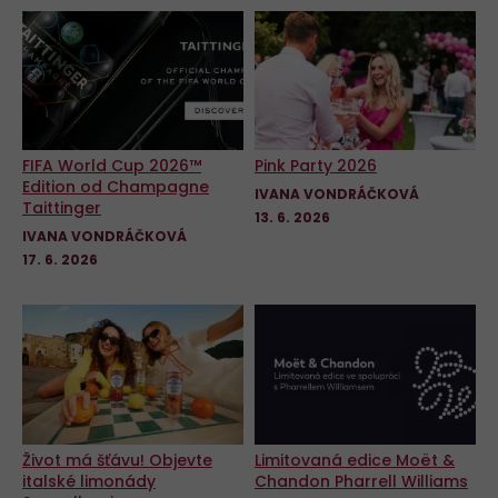
FIFA World Cup 2026™
Pink Party 2026
Edition od Champagne
IVANA VONDRÁČKOVÁ
Taittinger
13. 6. 2026
IVANA VONDRÁČKOVÁ
17. 6. 2026
Život má šťávu! Objevte
Limitovaná edice Moët &
italské limonády
Chandon Pharrell Williams