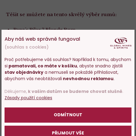
Těšit se můžete na tento skvělý výběr rumů:
Papa´s Pilar 7 Blonde Rum
Aby náš web správně fungoval
Depaz VSOP Réserve Spéciale
(souhlas s cookies)
Dos Maderas Atlantic
Proč potřebujeme váš souhlas? Například k tomu, abychom
si
pamatovali, co máte v košíku
, abyste snadno zjistili
Pura Vida XA
Vstupujete na stránky
stav objednávky
a nemuseli se pokaždé přihlašovat,
s prodejem alkoholu. Prosím
abychom vás neobtěžovali
nevhodnou reklamou
.
Centenario Rum 20 Aniversario Fundación
potvrďte, že Vám již bylo 18 let.
Děkujeme,
k vašim datům se budeme chovat slušně
.
Papa´s Pilar Dark Rum
Zásady použití cookies
POTVRZUJI
Pura Vida Pasión
ODMÍTNOUT
Ratu 8 Years Old Signature Blend
PŘIJMOUT VŠE