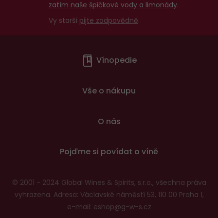
zatím naše špičkové vody a limonády
.
Vy starší
pijte zodpovědně
.
Menu
Vínopedie
v
patičce
Vše o nákupu
O nás
Pojďme si povídat o víně
© 2001 - 2024 Global Wines & Spirits, s.r.o., všechna práva
vyhrazena. Adresa: Václavské náměstí 53, 110 00 Praha 1,
e-mail:
eshop@g-w-s.cz