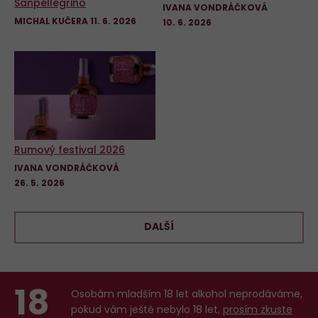
Sanpellegrino
IVANA VONDRÁČKOVÁ
MICHAL KUČERA
11. 6. 2026
10. 6. 2026
Rumový festival 2026
IVANA VONDRÁČKOVÁ
26. 5. 2026
DALŠÍ
18
Osobám mladším 18 let alkohol neprodáváme,
pokud vám ještě nebylo 18 let,
prosím zkuste