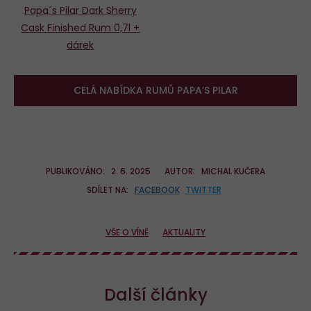
Papa´s Pilar Dark Sherry
Cask Finished Rum 0,7l +
dárek
CELÁ NABÍDKA RUMŮ PAPA’S PILAR
PUBLIKOVÁNO:
2. 6. 2025
AUTOR:
MICHAL KUČERA
SDÍLET NA:
FACEBOOK
TWITTER
VŠE O VÍNĚ
AKTUALITY
Další články