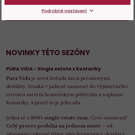
Podrobné nastavení
KOUPIT VSTUPENKU NA ŘÍZENOU DEGUSTACI
NOVINKY TÉTO SEZÓNY
PURA VIDA - Single estate z Kostariky
Pura Vida
je nová hvězda mezi prémiovými
destiláty. Vzniká v palírně zasazené do výjimečného
terroiru mezi tichomořským pobřežím a sopkami
Kostariky. A právě to je jeho síla.
Jedná se o
100% single estate rum.
Co to znamená?
Celý proces probíhá
na jednom místě
– od
pěstování cukrové třtiny přes fermentaci, destilaci