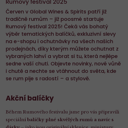
Rumový festival 2025
Červen v Global Wines & Spirits patří již
tradičně rumům – již poosmé startuje
Rumový festival 2025! Čeká vás bohatý
výběr tematických balíčků, exkluzivní slevy
na e-shopu i ochutnávky na všech našich
prodejnách, díky kterým můžete ochutnat z
vybraných lahví a vybrat si tu, která nejlépe
sedne vaší chuti. Objevte novinky, nové vůně
i chutě a nechte se vtáhnout do světa, kde
se rum pije s radostí – a stylově.
Akční balíčky
Během Rumového festivalu jsme pro vás připravili
speciáln
í balíčky plné skvělých rumů a navíc s
dárky
– jako jsou originální sklenice, miniatury