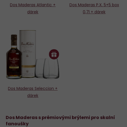
Dos Maderas Atlantic +
Dos Maderas P.X. 5+5 box
dárek
0,7l + dárek
Dos Maderas Seleccion +
dárek
Dos Maderas s prémiovými brýlemi pro skalní
fanoušky