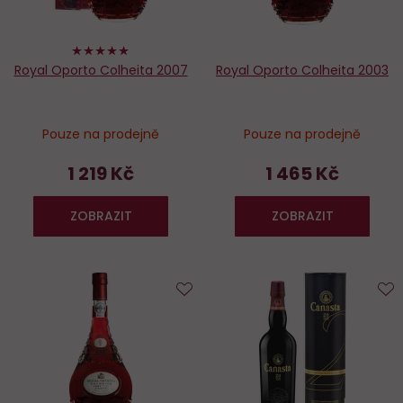
100%
Royal Oporto Colheita 2007
Royal Oporto Colheita 2003
Pouze na prodejně
Pouze na prodejně
1 219 Kč
1 465 Kč
ZOBRAZIT
ZOBRAZIT
Do
D
oblíbených
o