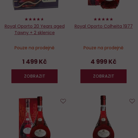
92%
100%
Royal Oporto 20 Years aged
Royal Oporto Colheita 1977
Tawny + 2 sklenice
Pouze na prodejně
Pouze na prodejně
1 499 Kč
4 999 Kč
ZOBRAZIT
ZOBRAZIT
Do
D
oblíbených
o