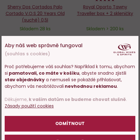
Sherry Dos Cortados Palo
Royal Oporto Tawny
Cortado V.O.S 20 Years Old
Traveller box + 2 skleničky
(suché) 0,5l
Skladem 28 ks
Skladem > 200 ks
999 Kč
469 Kč
Aby náš web správně fungoval
(souhlas s cookies)
−
+
−
+
Proč potřebujeme váš souhlas? Například k tomu, abychom
DO KOŠÍKU
DO KOŠÍKU
si
pamatovali, co máte v košíku
, abyste snadno zjistili
Vstupujete na stránky
stav objednávky
a nemuseli se pokaždé přihlašovat,
s prodejem alkoholu. Prosím
abychom vás neobtěžovali
nevhodnou reklamou
.
potvrďte, že Vám již bylo 18 let.
Novinka
Děkujeme,
k vašim datům se budeme chovat slušně
.
Do
D
Zásady použití cookies
oblíbených
o
POTVRZUJI
ODMÍTNOUT