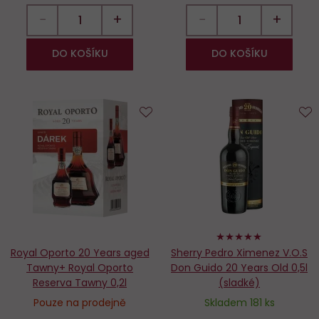
−
+
−
+
DO KOŠÍKU
DO KOŠÍKU
Do
D
oblíbených
o
100%
Royal Oporto 20 Years aged
Sherry Pedro Ximenez V.O.S
Tawny+ Royal Oporto
Don Guido 20 Years Old 0,5l
Reserva Tawny 0,2l
(sladké)
Pouze na prodejně
Skladem 181 ks