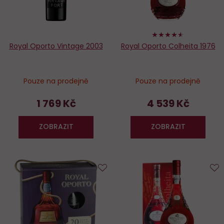
90%
Royal Oporto Vintage 2003
Royal Oporto Colheita 1976
Pouze na prodejně
Pouze na prodejně
1 769 Kč
4 539 Kč
ZOBRAZIT
ZOBRAZIT
Do
D
oblíbených
o