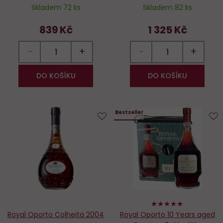
Skladem 72 ks
Skladem 82 ks
839 Kč
1 325 Kč
−
+
−
+
DO KOŠÍKU
DO KOŠÍKU
Bestseller
Do
D
oblíbených
o
98%
Royal Oporto Colheita 2004
Royal Oporto 10 Years aged