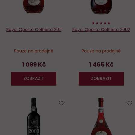
100%
Royal Oporto Colheita 2011
Royal Oporto Colheita 2002
Pouze na prodejně
Pouze na prodejně
1 099 Kč
1 465 Kč
ZOBRAZIT
ZOBRAZIT
Do
D
oblíbených
o