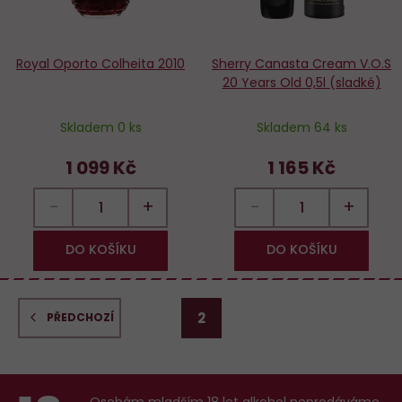
Royal Oporto Colheita 2010
Sherry Canasta Cream V.O.S
20 Years Old 0,5l (sladké)
Skladem 0 ks
Skladem 64 ks
1 099 Kč
1 165 Kč
−
+
−
+
DO KOŠÍKU
DO KOŠÍKU
2
PŘEDCHOZÍ
Osobám mladším 18 let alkohol neprodáváme,