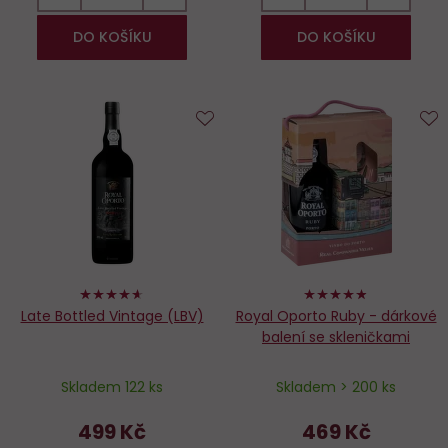
DO KOŠÍKU
DO KOŠÍKU
Do
D
oblíbených
o
92%
96%
Late Bottled Vintage (LBV)
Royal Oporto Ruby - dárkové
balení se skleničkami
Skladem 122 ks
Skladem > 200 ks
499 Kč
469 Kč