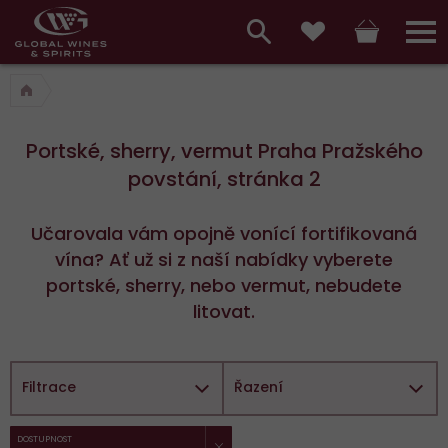
Hlavní
menu,
Vyhledávání
Košík
Přihláš
Oblíbené
košík,
a
hlavní
vyhledávání,
menu
Portské, sherry, vermut Praha Pražského
přihlášení
povstání, stránka 2
Učarovala vám opojně vonící fortifikovaná
vína? Ať už si z naší nabídky vyberete
portské, sherry, nebo vermut, nebudete
litovat.
Filtrace
Řazení
ZRUŠIT FILTR
Vybrané
DOSTUPNOST