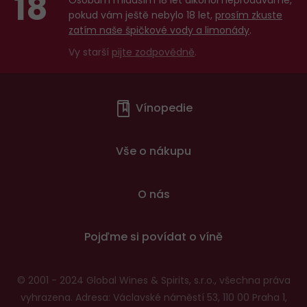
18
pokud vám ještě nebylo 18 let,
prosím zkuste
zatím naše špičkové vody a limonády
.
Vy starší
pijte zodpovědně
.
Menu
Vínopedie
v
patičce
Vše o nákupu
O nás
Pojďme si povídat o víně
© 2001 - 2024 Global Wines & Spirits, s.r.o., všechna práva
vyhrazena. Adresa: Václavské náměstí 53, 110 00 Praha 1,