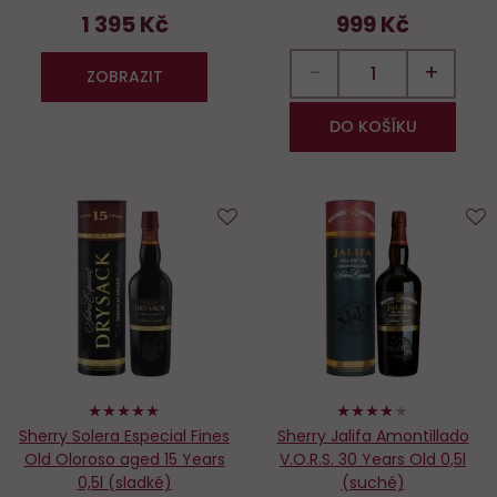
1 395 Kč
999 Kč
−
+
ZOBRAZIT
DO KOŠÍKU
Do
D
oblíbených
o
100%
76%
Sherry Solera Especial Fines
Sherry Jalifa Amontillado
Old Oloroso aged 15 Years
V.O.R.S. 30 Years Old 0,5l
0,5l (sladké)
(suché)