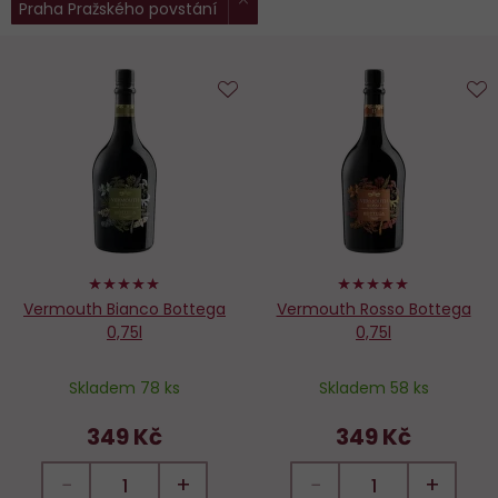
Praha Pražského povstání
filtry:
Do
D
oblíbených
o
100%
100%
Vermouth Bianco Bottega
Vermouth Rosso Bottega
0,75l
0,75l
Skladem 78 ks
Skladem 58 ks
349 Kč
349 Kč
−
+
−
+