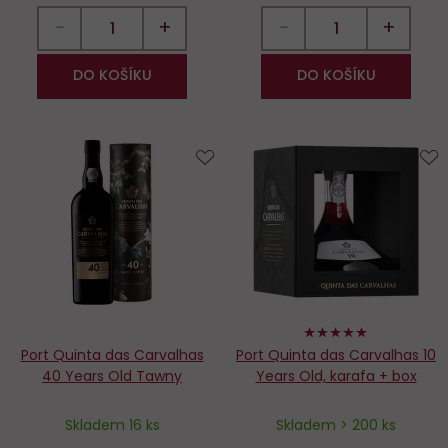
−
+
−
+
DO KOŠÍKU
DO KOŠÍKU
Do
D
oblíbených
o
98%
Port Quinta das Carvalhas
Port Quinta das Carvalhas 10
40 Years Old Tawny
Years Old, karafa + box
Skladem 16 ks
Skladem > 200 ks