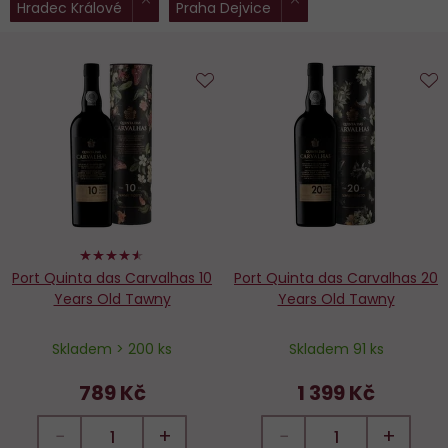
Hradec Králové
Praha Dejvice
filtry:
Do
D
oblíbených
o
90%
Port Quinta das Carvalhas 10
Port Quinta das Carvalhas 20
Years Old Tawny
Years Old Tawny
Skladem > 200 ks
Skladem 91 ks
789 Kč
1 399 Kč
−
+
−
+