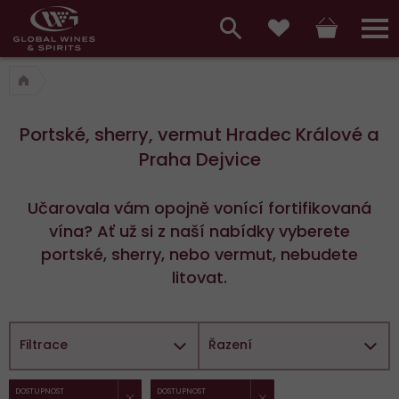
Hlavní
menu,
Vyhledávání
Košík
Přihláš
Oblíbené
košík,
a
hlavní
vyhledávání,
menu
Portské, sherry, vermut Hradec Králové a
přihlášení
Praha Dejvice
Učarovala vám opojně vonící fortifikovaná
vína? Ať už si z naší nabídky vyberete
portské, sherry, nebo vermut, nebudete
litovat.
Filtrace
Řazení
ZRUŠIT FILTR
ZRUŠIT FILTR
Vybrané
DOSTUPNOST
DOSTUPNOST