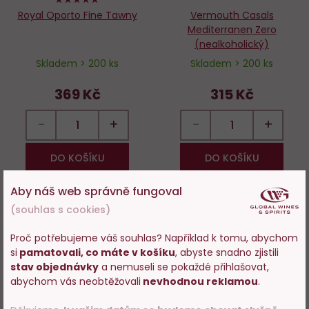
Royal Oporto Fine Tawny
Vermouth Casals
Mediterranen Zero
(nealkoholický)
Skladem > 200 ks
Skladem > 200 ks
369 Kč
315 Kč
−
+
−
+
DO KOŠÍKU
DO KOŠÍKU
Aby náš web správně fungoval
(souhlas s cookies)
Do
D
Proč potřebujeme váš souhlas? Například k tomu, abychom
oblíbených
o
si
pamatovali, co máte v košíku
, abyste snadno zjistili
Vstupujete na stránky
stav objednávky
a nemuseli se pokaždé přihlašovat,
s prodejem alkoholu. Prosím
abychom vás neobtěžovali
nevhodnou reklamou
.
potvrďte, že Vám již bylo 18 let.