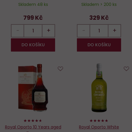
Skladem 48 ks
Skladem > 200 ks
799 Kč
329 Kč
−
+
−
+
DO KOŠÍKU
DO KOŠÍKU
Do
D
oblíbených
o
92%
94%
Royal Oporto 10 Years aged
Royal Oporto White