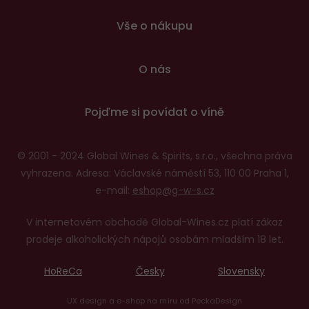
patičce
Vše o nákupu
O nás
Pojďme si povídat o víně
© 2001 - 2024 Global Wines & Spirits, s.r.o., všechna práva
vyhrazena. Adresa: Václavské náměstí 53, 110 00 Praha 1,
e-mail:
eshop@g-w-s.cz
V internetovém obchodě Global-Wines.cz platí zákaz
prodeje alkoholických nápojů osobám mladším 18 let.
HoReCa
Česky
Slovensky
UX design
a
e-shop na míru
od
PeckaDesign