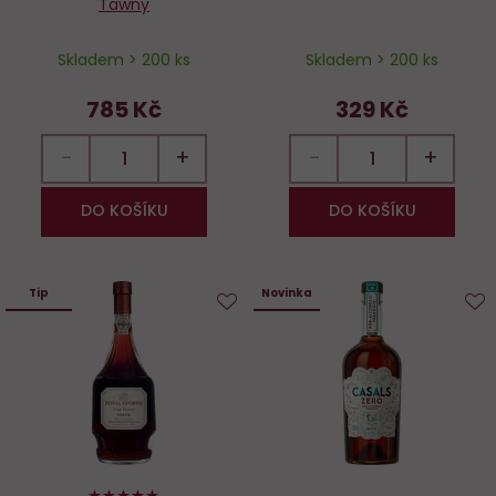
Tawny
Skladem > 200 ks
Skladem > 200 ks
785 Kč
329 Kč
−
+
−
+
DO KOŠÍKU
DO KOŠÍKU
Tip
Novinka
Do
D
oblíbených
o
96%