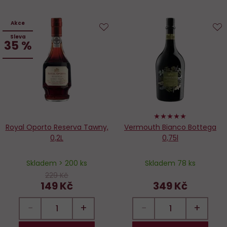
Akce
Sleva
Do
D
35 %
oblíbených
o
100%
Royal Oporto Reserva Tawny,
Vermouth Bianco Bottega
0,2L
0,75l
Skladem > 200 ks
Skladem 78 ks
229 Kč
149 Kč
349 Kč
−
+
−
+