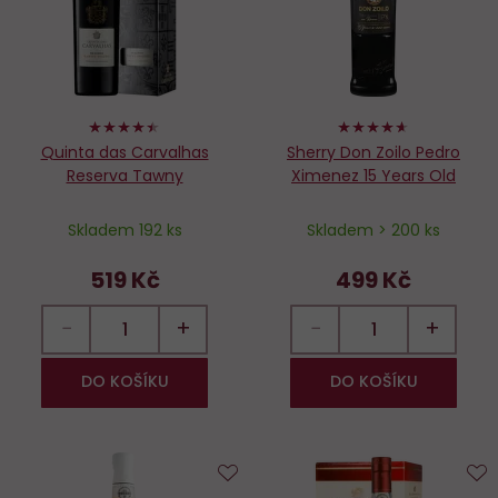
88%
92%
Quinta das Carvalhas
Sherry Don Zoilo Pedro
Reserva Tawny
Ximenez 15 Years Old
Skladem 192 ks
Skladem > 200 ks
519 Kč
499 Kč
−
+
−
+
DO KOŠÍKU
DO KOŠÍKU