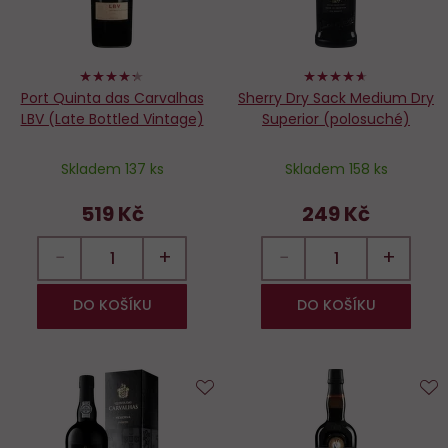
86%
92%
Port Quinta das Carvalhas
Sherry Dry Sack Medium Dry
LBV (Late Bottled Vintage)
Superior (polosuché)
Skladem 137 ks
Skladem 158 ks
519 Kč
249 Kč
−
+
−
+
DO KOŠÍKU
DO KOŠÍKU
Do
D
oblíbených
o