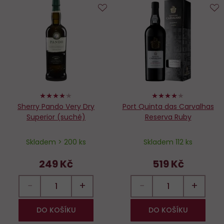
Do
D
oblíbených
o
82%
80%
Sherry Pando Very Dry
Port Quinta das Carvalhas
Superior (suché)
Reserva Ruby
Skladem > 200 ks
Skladem 112 ks
249 Kč
519 Kč
−
+
−
+
DO KOŠÍKU
DO KOŠÍKU