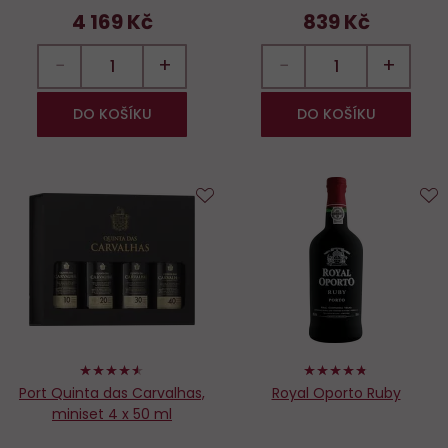
4 169 Kč
839 Kč
−
+
−
+
DO KOŠÍKU
DO KOŠÍKU
Do
D
oblíbených
o
90%
94%
Port Quinta das Carvalhas,
Royal Oporto Ruby
miniset 4 x 50 ml