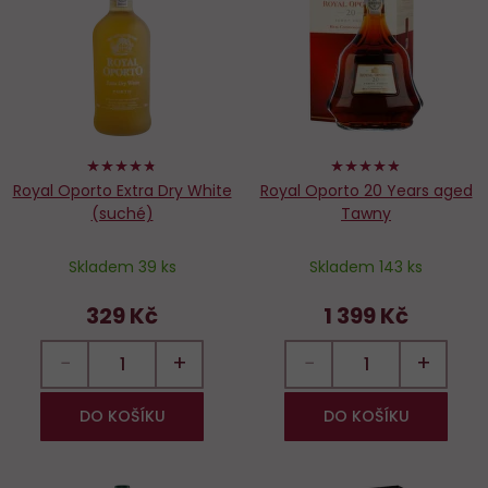
Do
D
oblíbených
o
94%
96%
Royal Oporto Extra Dry White
Royal Oporto 20 Years aged
(suché)
Tawny
Skladem 39 ks
Skladem 143 ks
329 Kč
1 399 Kč
−
+
−
+
DO KOŠÍKU
DO KOŠÍKU