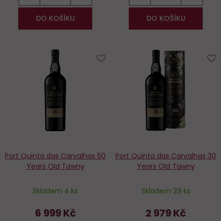
DO KOŠÍKU
DO KOŠÍKU
Do
D
oblíbených
o
Port Quinta das Carvalhas 50
Port Quinta das Carvalhas 30
Years Old Tawny
Years Old Tawny
Skladem 4 ks
Skladem 29 ks
6 999 Kč
2 979 Kč