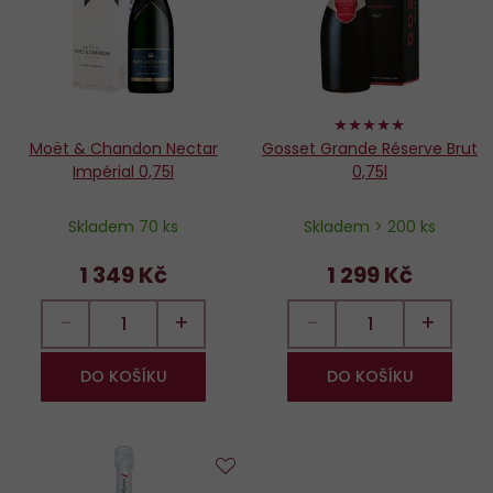
100%
Moët & Chandon Nectar
Gosset Grande Réserve Brut
Impérial 0,75l
0,75l
Skladem 70 ks
Skladem > 200 ks
1 349 Kč
1 299 Kč
−
+
−
+
DO KOŠÍKU
DO KOŠÍKU
Do