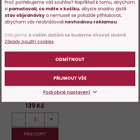
Proč potřebujeme váš souhlas? Například k tomu, abychom
si
pamatovali, co máte v košíku
, abyste snadno zjistili
Vstupujete na stránky
Do
stav objednávky
a nemuseli se pokaždé přihlašovat,
s prodejem alkoholu. Prosím
abychom vás neobtěžovali
nevhodnou reklamou
.
oblíbených
potvrďte, že Vám již bylo 18 let.
Děkujeme,
k vašim datům se budeme chovat slušně
.
Zásady použití cookies
POTVRZUJI
ODMÍTNOUT
94%
Kachní paštika s pomeranči
160g
PŘIJMOUT VŠE
Skladem 192 ks
Podrobné nastavení
139 Kč
−
+
PŘIKOUPIT