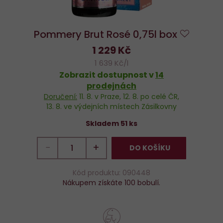
Pommery Brut Rosé 0,75l box
Do
1 229 Kč
oblíben
1 639 Kč/l
Zobrazit dostupnost v
14
prodejnách
Doručení:
11. 8.
v Praze,
12. 8.
po celé ČR,
13. 8.
ve výdejních místech Zásilkovny
Skladem 51 ks
−
+
DO KOŠÍKU
Kód produktu: 090448
Nákupem získáte 100 bobulí.