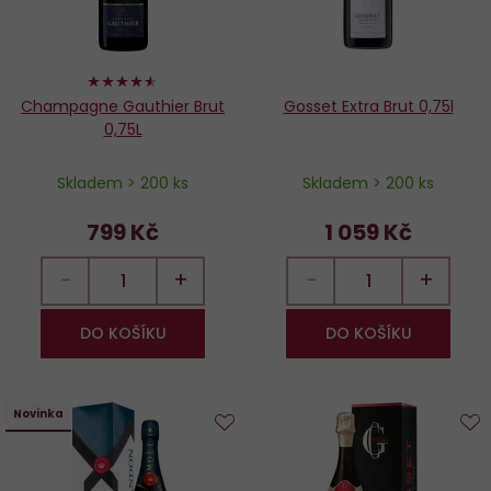
90%
Champagne Gauthier Brut
Gosset Extra Brut 0,75l
0,75L
Skladem > 200 ks
Skladem > 200 ks
799 Kč
1 059 Kč
−
+
−
+
DO KOŠÍKU
DO KOŠÍKU
Novinka
Do
D
oblíbených
o