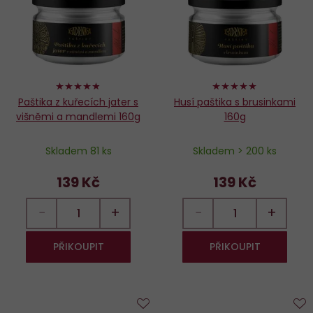
96%
98%
Paštika z kuřecích jater s
Husí paštika s brusinkami
višněmi a mandlemi 160g
160g
Skladem 81 ks
Skladem > 200 ks
139 Kč
139 Kč
−
+
−
+
PŘIKOUPIT
PŘIKOUPIT