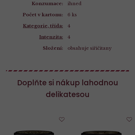
Konzumace:
ihned
Počet v kartonu:
6 ks
Kategorie, třída:
4
Intenzita:
4
Složení:
obsahuje siřičitany
Doplňte si nákup lahodnou
delikatesou
Do
D
oblíbených
o