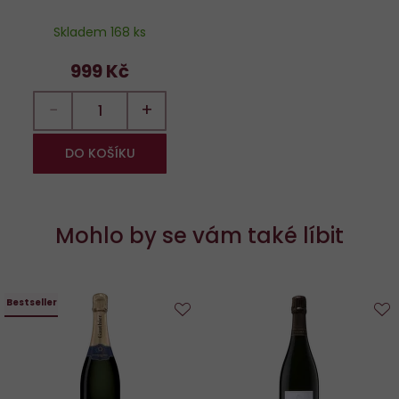
Skladem 168 ks
999 Kč
−
+
DO KOŠÍKU
Mohlo by se vám také líbit
Bestseller
Do
D
oblíbených
o