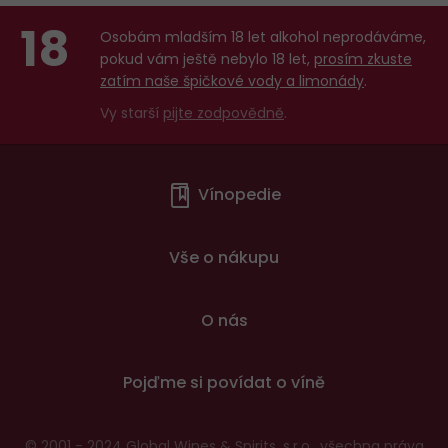
18
Osobám mladším 18 let alkohol neprodáváme,
pokud vám ještě nebylo 18 let,
prosím zkuste
zatím naše špičkové vody a limonády
.
Vy starší
pijte zodpovědně
.
Menu
Vínopedie
v
patičce
Vše o nákupu
O nás
Pojďme si povídat o víně
© 2001 - 2024 Global Wines & Spirits, s.r.o., všechna práva