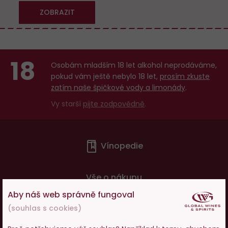
ZOBRAZIT
18
Osobám mladším 18 let alkohol neprodáváme,
pokud vám ještě nebylo 18 let,
prosím zkuste
zatím naše špičkové vody a limonády
.
Vy starší
pijte zodpovědně
.
Menu
Vínopedie
v
patičce
Vše o nákupu
Aby náš web správně fungoval
(souhlas s cookies)
O nás