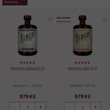
Remedy
filtry:
Bestseller
Do
D
oblíbených
o
94%
98%
Remedy Spiced 0,7l
Remedy Elixir 0,7l
Skladem > 200 ks
Skladem 197 ks
579 Kč
579 Kč
−
+
−
+