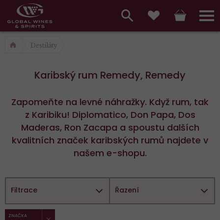
Hlavní
menu,
Vyhledávání
Košík
Přihláš
Oblíbené
košík,
a
Destiláty
hlavní
vyhledávání,
menu
Karibský rum Remedy, Remedy
přihlášení
Zapomeňte na levné náhražky. Když rum, tak
z Karibiku! Diplomatico, Don Papa, Dos
Maderas, Ron Zacapa a spoustu dalších
kvalitních značek karibských rumů najdete v
našem e-shopu.
Filtrace
Řazení
ZRUŠIT FILTR
Vybrané
ZNAČKA