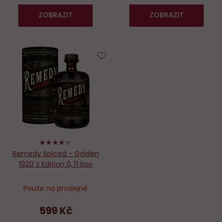
ZOBRAZIT
ZOBRAZIT
Do
oblíbených
86%
Remedy Spiced - Golden
1920´s Edition 0,7l box
Pouze na prodejně
599 Kč