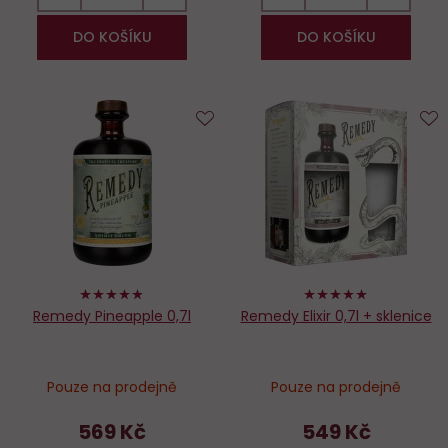
DO KOŠÍKU
DO KOŠÍKU
Do
D
oblíbených
o
96%
98%
Remedy Pineapple 0,7l
Remedy Elixir 0,7l + sklenice
Pouze na prodejně
Pouze na prodejně
569 Kč
549 Kč