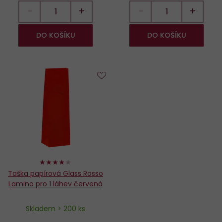
−
+
−
+
DO KOŠÍKU
DO KOŠÍKU
Do
oblíbených
76%
Taška papírová Glass Rosso
Lamino pro 1 láhev červená
Skladem > 200 ks