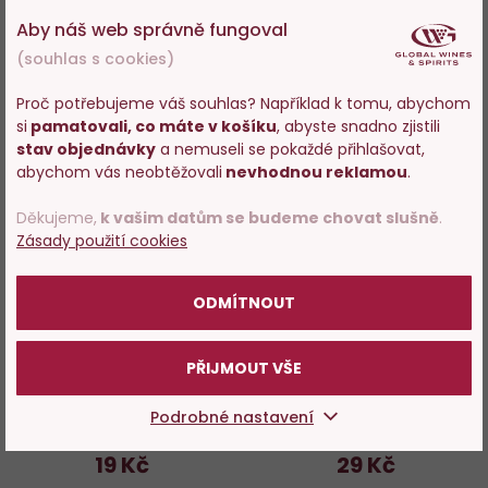
Aby náš web správně fungoval
DO KOŠÍKU
DO KOŠÍKU
(souhlas s cookies)
Proč potřebujeme váš souhlas? Například k tomu, abychom
si
pamatovali, co máte v košíku
, abyste snadno zjistili
Vstupujete na stránky
Do
D
stav objednávky
a nemuseli se pokaždé přihlašovat,
s prodejem alkoholu. Prosím
abychom vás neobtěžovali
nevhodnou reklamou
.
oblíbených
o
potvrďte, že Vám již bylo 18 let.
Děkujeme,
k vašim datům se budeme chovat slušně
.
Zásady použití cookies
POTVRZUJI
ODMÍTNOUT
100%
Taška papírová Longer pro 1-
Taška papírová Glass Bianco
2 láhve vínová
Lux Lamino pro 1 láhev bílá
PŘIJMOUT VŠE
Skladem > 200 ks
Skladem > 200 ks
Podrobné nastavení
19 Kč
29 Kč