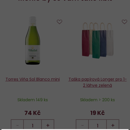
Do
D
oblíbených
o
Torres Viňa Sol Blanco mini
Taška papírová Longer pro 1-
2 láhve zelená
Skladem 149 ks
Skladem > 200 ks
74 Kč
19 Kč
−
+
−
+