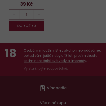
39 Kč
−
+
DO KOŠÍKU
18
Osobám mladším 18 let alkohol neprodáváme,
pokud vám ještě nebylo 18 let,
prosím zkuste
zatím naše špičkové vody a limonády
.
Vy starší
pijte zodpovědně
.
Menu
Vínopedie
v
patičce
Vše o nákupu