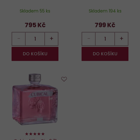
Skladem 55 ks
Skladem 194 ks
795 Kč
799 Kč
−
+
−
+
DO KOŠÍKU
DO KOŠÍKU
Do
oblíbených
100%