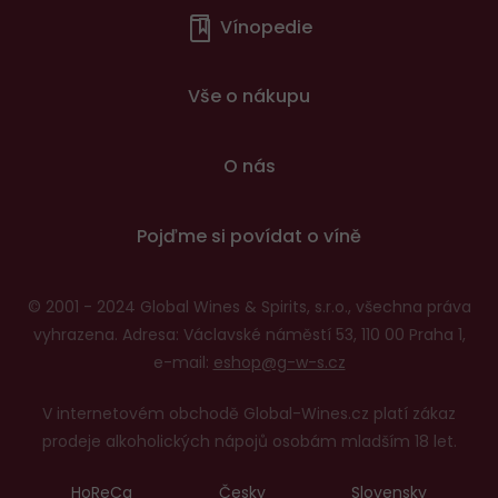
Vínopedie
v
patičce
Vše o nákupu
O nás
Pojďme si povídat o víně
© 2001 - 2024 Global Wines & Spirits, s.r.o., všechna práva
vyhrazena. Adresa: Václavské náměstí 53, 110 00 Praha 1,
e-mail:
eshop@g-w-s.cz
V internetovém obchodě Global-Wines.cz platí zákaz
prodeje alkoholických nápojů osobám mladším 18 let.
HoReCa
Česky
Slovensky