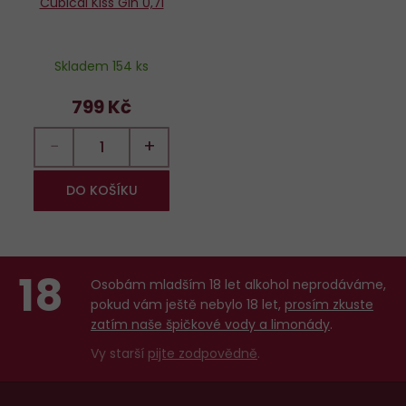
Cubical Kiss Gin 0,7l
Skladem 154 ks
799 Kč
−
+
DO KOŠÍKU
18
Osobám mladším 18 let alkohol neprodáváme,
pokud vám ještě nebylo 18 let,
prosím zkuste
zatím naše špičkové vody a limonády
.
Vy starší
pijte zodpovědně
.
Menu