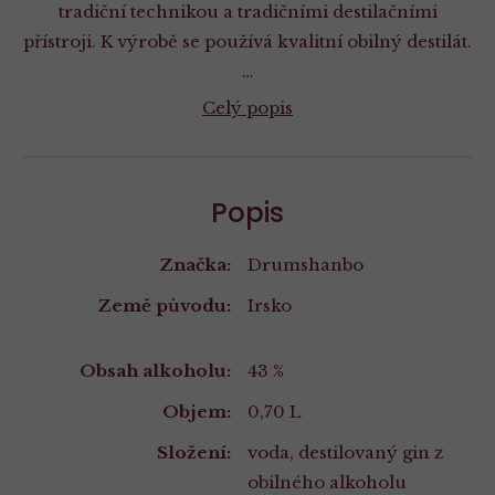
tradiční technikou a tradičními destilačními
přístroji. K výrobě se používá kvalitní obilný destilát.
…
Celý popis
Popis
Značka:
Drumshanbo
Země původu:
Irsko
Vlastnosti
Obsah alkoholu:
43 %
Objem:
0,70 L
Složení:
voda, destilovaný gin z
obilného alkoholu