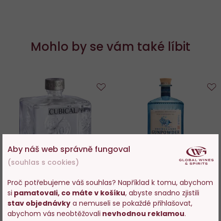
Mohlo by se vám také líbit
Do
D
oblíbených
o
Aby náš web správně fungoval
(souhlas s cookies)
100%
86%
Proč potřebujeme váš souhlas? Například k tomu, abychom
Cubical Premium London Dry
Drumshanbo Gunpowder
si
pamatovali, co máte v košíku
, abyste snadno zjistili
Gin 0,7l
Irish Gin 0,7l
Vstupujete na stránky
stav objednávky
a nemuseli se pokaždé přihlašovat,
s prodejem alkoholu. Prosím
abychom vás neobtěžovali
nevhodnou reklamou
.
Skladem > 200 ks
Skladem 34 ks