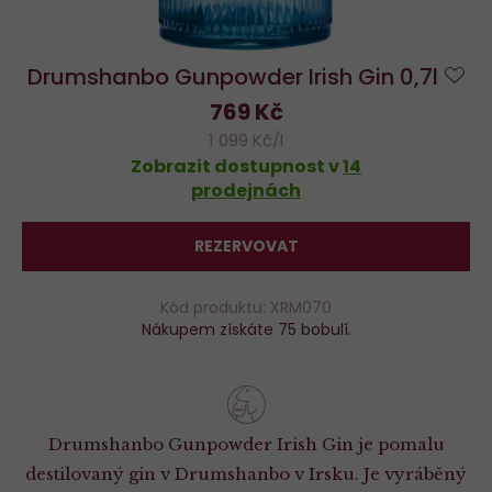
Drumshanbo Gunpowder Irish Gin 0,7l
Do
769 Kč
ob
1 099 Kč/l
Zobrazit dostupnost v
14
prodejnách
REZERVOVAT
Kód produktu: XRM070
Nákupem získáte 75 bobulí.
Drumshanbo Gunpowder Irish Gin je pomalu
destilovaný gin v Drumshanbo v Irsku. Je vyráběný