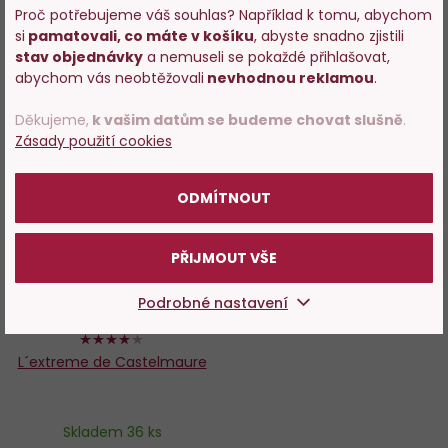
Proč potřebujeme váš souhlas? Například k tomu, abychom
−
+
−
+
si
pamatovali, co máte v košíku
, abyste snadno zjistili
Vstupujete na stránky
stav objednávky
a nemuseli se pokaždé přihlašovat,
s prodejem alkoholu. Prosím
abychom vás neobtěžovali
nevhodnou reklamou
.
DO KOŠÍKU
DO KOŠÍKU
potvrďte, že Vám již bylo 18 let.
Děkujeme,
k vašim datům se budeme chovat slušně
.
Zásady použití cookies
Tip
POTVRZUJI
Do
ODMÍTNOUT
oblíbených
PŘIJMOUT VŠE
Podrobné nastavení
80%
L´extreme de Castelmaure
Skladem 36 ks