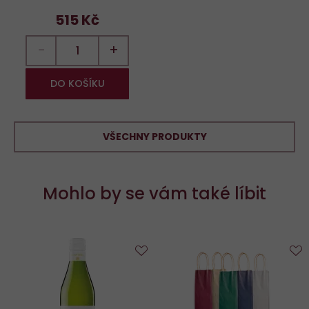
515 Kč
−
+
DO KOŠÍKU
VŠECHNY PRODUKTY
Mohlo by se vám také líbit
Do
D
oblíbených
o