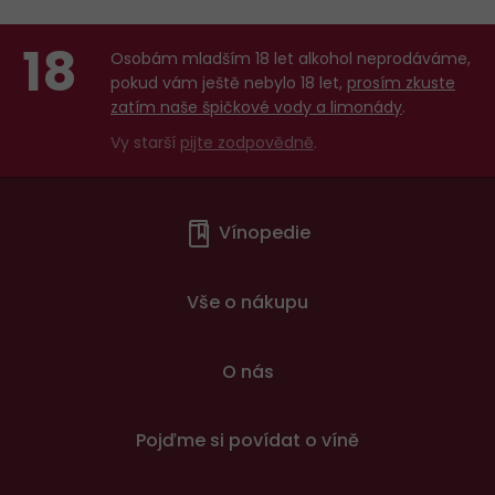
18
Osobám mladším 18 let alkohol neprodáváme,
pokud vám ještě nebylo 18 let,
prosím zkuste
zatím naše špičkové vody a limonády
.
Vy starší
pijte zodpovědně
.
Menu
Vínopedie
v
patičce
Vše o nákupu
O nás
Pojďme si povídat o víně