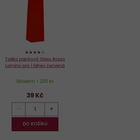
Do
oblíbených
76%
Taška papírová Glass Rosso
Lamino pro 1 láhev červená
Skladem > 200 ks
39 Kč
−
+
DO KOŠÍKU