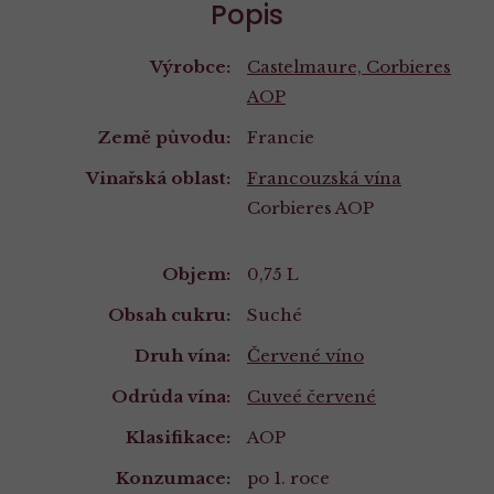
Popis
Výrobce:
Castelmaure, Corbieres
AOP
Země původu:
Francie
Vinařská oblast:
Francouzská vína
Corbieres AOP
Vlastnosti
Objem:
0,75 L
Obsah cukru:
Suché
Druh vína:
Červené víno
Odrůda vína:
Cuveé červené
Klasifikace:
AOP
Konzumace:
po 1. roce