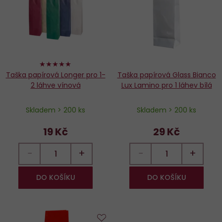
oblíbených
o
100%
Taška papírová Longer pro 1-
Taška papírová Glass Bianco
2 láhve vínová
Lux Lamino pro 1 láhev bílá
Skladem > 200 ks
Skladem > 200 ks
19 Kč
29 Kč
−
+
−
+
DO KOŠÍKU
DO KOŠÍKU