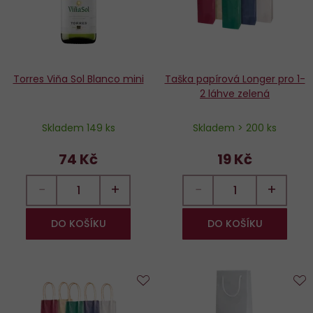
Torres Viňa Sol Blanco mini
Taška papírová Longer pro 1-
2 láhve zelená
Skladem 149 ks
Skladem > 200 ks
74 Kč
19 Kč
−
+
−
+
DO KOŠÍKU
DO KOŠÍKU
Do
D