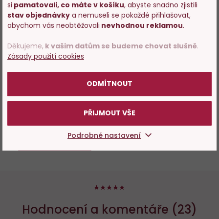
si
pamatovali, co máte v košíku
, abyste snadno zjistili
Vstupujete na stránky
stav objednávky
a nemuseli se pokaždé přihlašovat,
s prodejem alkoholu. Prosím
abychom vás neobtěžovali
nevhodnou reklamou
.
94%
potvrďte, že Vám již bylo 18 let.
Kachní paštika s pomeranči
Děkujeme,
k vašim datům se budeme chovat slušně
.
160g
Zásady použití cookies
POTVRZUJI
Skladem 195 ks
ODMÍTNOUT
139 Kč
PŘIJMOUT VŠE
−
+
Podrobné nastavení
PŘIKOUPIT
100%
Hodnocení a komentáře (23)