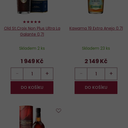
100%
Old St.Croix Non Plus Ultra La
Kawama 19 Extra Anejo 0.7l
Galante 0,7l
Skladem 2 ks
Skladem 23 ks
1 949 Kč
2 149 Kč
−
+
−
+
DO KOŠÍKU
DO KOŠÍKU
Do
oblíbených