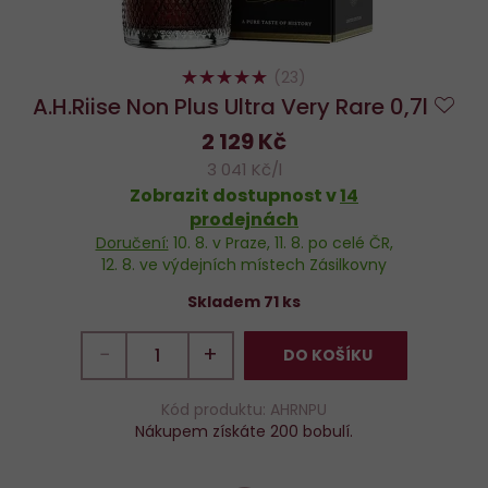
100%
(23)
A.H.Riise Non Plus Ultra Very Rare 0,7l
Do
2 129 Kč
obl
3 041 Kč/l
Zobrazit dostupnost v
14
prodejnách
Doručení:
10. 8.
v Praze,
11. 8.
po celé ČR,
12. 8.
ve výdejních místech Zásilkovny
Skladem 71 ks
−
+
DO KOŠÍKU
Kód produktu: AHRNPU
Nákupem získáte 200 bobulí.