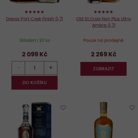
100%
98%
Depaz Port Cask Finish 0,7l
Old St.Croix Non Plus Ultra
Ambre 0,7l
Skladem 20 ks
Pouze na prodejně
2 099 Kč
2 269 Kč
−
+
ZOBRAZIT
DO KOŠÍKU
Do
D
oblíbených
o