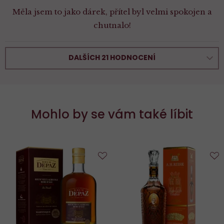
Měla jsem to jako dárek, přítel byl velmi spokojen a
chutnalo!
DALŠÍCH 21 HODNOCENÍ
Mohlo by se vám také líbit
Do
D
oblíbených
o