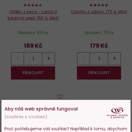
92%
94%
Oříšky z pece - Lanýž a
Ořechy z udírny, 170 g, Mixit
barevný pepř, 160 g, Mixit
Skladem 109 ks
Skladem 70 ks
189 Kč
179 Kč
−
+
−
+
PŘIKOUPIT
PŘIKOUPIT
Do
Aby náš web správně fungoval
oblíbených
(souhlas s cookies)
Proč potřebujeme váš souhlas? Například k tomu, abychom