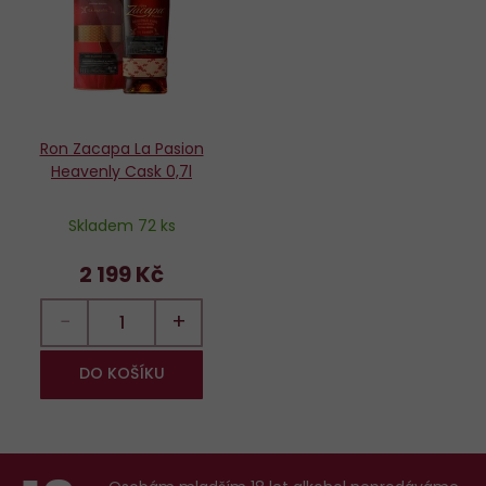
Ron Zacapa La Pasion
Heavenly Cask 0,7l
Skladem 72 ks
2 199 Kč
−
+
DO KOŠÍKU