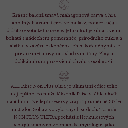
Krásné balení, tmavá mahagonová barva a hra
lahodných aromat čerstvé melasy, pomerančů a
dalšího exotického ovoce. Jeho chuť je silná a velmi
bohatá s nádechem pomeranče, přírodního cukru a
tabáku, v závěru zakončena lehce kořeněnými ale
přesto smetanovými a sladkými tóny. Plný a
delikátní rum pro vzácné chvíle a osobnosti.
A.H. Riise Non Plus Ultra je ultimátní edice toho
nejlepšího, co může lékarník Riise v téhle chvíli
nabídnout. Nejlepší reservy zrající průměrně 30 let
metodou Solera ve vybraných sudech. Termín
NON PLUS ULTRA pochází z Herkulesových
sloupů známých z románské mytologie, jako