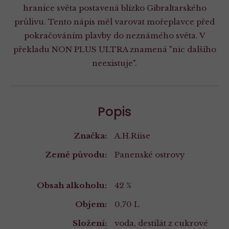
hranice světa postavená blízko Gibraltarského
průlivu. Tento nápis měl varovat mořeplavce před
pokračováním plavby do neznámého světa. V
překladu NON PLUS ULTRA znamená "nic dalšího
neexistuje".
Popis
Značka:
A.H.Riise
Země původu:
Panenské ostrovy
Vlastnosti
Obsah alkoholu:
42 %
Objem:
0,70 L
Složení:
voda, destilát z cukrové