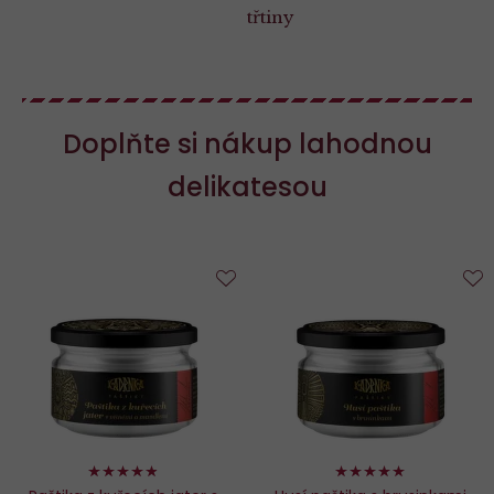
třtiny
Doplňte si nákup lahodnou
delikatesou
Do
D
oblíbených
o
96%
98%