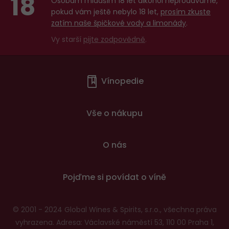
18
Osobám mladším 18 let alkohol neprodáváme,
pokud vám ještě nebylo 18 let,
prosím zkuste
zatím naše špičkové vody a limonády
.
Vy starší
pijte zodpovědně
.
Menu
Vínopedie
v
patičce
Vše o nákupu
O nás
Pojďme si povídat o víně
© 2001 - 2024 Global Wines & Spirits, s.r.o., všechna práva
vyhrazena. Adresa: Václavské náměstí 53, 110 00 Praha 1,